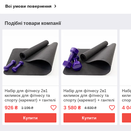
Всі умови повернення
Подібні товари компанії
Набір для фітнесу 2в1
Набір для фітнесу 2в1
Набі
килимок для фітнесу та
килимок для фітнесу та
кили
спорту (каремат) + гантелі
спорту (каремат) + гантелі
спор
2шт по 1 кг OSPORT Set
2шт по 7 кг OSPORT Set
2шт 
926
3 580
4 0
₴
₴
1 196 ₴
4 830 ₴
14 (n-0045) Фіолетовий
22 (n-0053) Фіолетовий
23 (
Купити
Купити