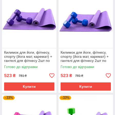
Килимок для йоги, фітнесу,
Килимок для йоги, фітнесу,
спорту (йога мат, каремат) +
спорту (йога мат, каремат) +
гантелі для фітнесу 2шт по
гантелі для фітнесу 2шт по
2кг OSPORT Set 82 (n-0112)
2кг OSPORT Set 82 (n-0112)
Готово до відправки
Готово до відправки
Фіолетово-фіолетовий
Фіолетово-синій
523
523
₴
₴
781 ₴
781 ₴
Купити
Купити
–33%
–33%