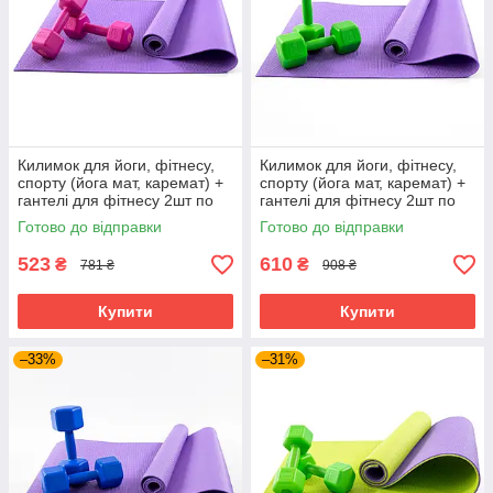
Килимок для йоги, фітнесу,
Килимок для йоги, фітнесу,
спорту (йога мат, каремат) +
спорту (йога мат, каремат) +
гантелі для фітнесу 2шт по
гантелі для фітнесу 2шт по
2кг OSPORT Set 82 (n-0112)
3кг OSPORT Set 83 (n-0113)
Готово до відправки
Готово до відправки
Фіолетово-рожевий
Фіолетово-салатовий
523
610
₴
₴
781 ₴
908 ₴
Купити
Купити
–33%
–31%