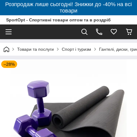
Розпродаж лише сьогодні! Знижки до -40% на всі
товари
SportOpt - Спортивні товари оптом та в роздріб
Товари та послуги
Спорт і туризм
Гантелі, диски, гр
–28%