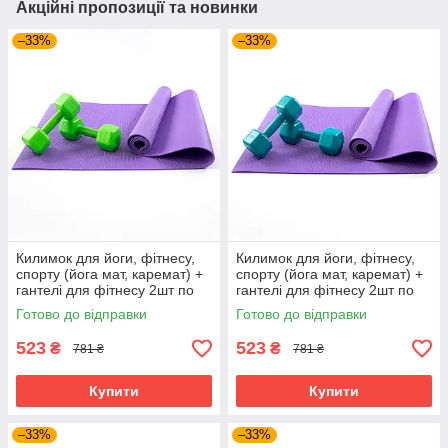
Акційні пропозиції та новинки
–33%
–33%
Килимок для йоги, фітнесу,
Килимок для йоги, фітнесу,
спорту (йога мат, каремат) +
спорту (йога мат, каремат) +
гантелі для фітнесу 2шт по
гантелі для фітнесу 2шт по
2кг OSPORT Set 82 (n-0112)
2кг OSPORT Set 82 (n-0112)
Готово до відправки
Готово до відправки
Фіолетово-салатовий
Фіолетово-бірюзовий
523
523
₴
₴
781 ₴
781 ₴
Купити
Купити
–33%
–33%