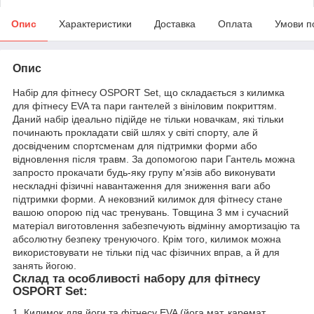
Опис
Характеристики
Доставка
Оплата
Умови п
Опис
Набір для фітнесу OSPORT Set, що складається з килимка
для фітнесу EVA та пари гантелей з вініловим покриттям.
Даний набір ідеально підійде не тільки новачкам, які тільки
починають прокладати свій шлях у світі спорту, але й
досвідченим спортсменам для підтримки форми або
відновлення після травм. За допомогою пари Гантель можна
запросто прокачати будь-яку групу м'язів або виконувати
нескладні фізичні навантаження для зниження ваги або
підтримки форми. А нековзний килимок для фітнесу стане
вашою опорою під час тренувань. Товщина 3 мм і сучасний
матеріал виготовлення забезпечують відмінну амортизацію та
абсолютну безпеку тренуючого. Крім того, килимок можна
використовувати не тільки під час фізичних вправ, а й для
занять йогою.
Склад та особливості набору для фітнесу
OSPORT Set:
1. Килимок для йоги та фітнесу EVA (йога мат, каремат