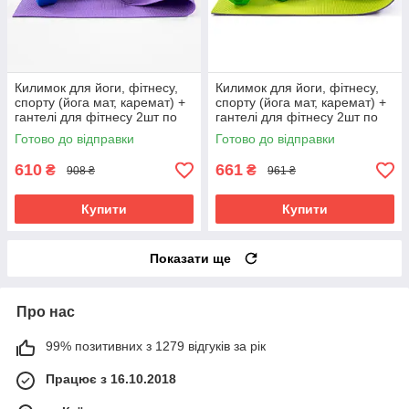
Килимок для йоги, фітнесу,
Килимок для йоги, фітнесу,
спорту (йога мат, каремат) +
спорту (йога мат, каремат) +
гантелі для фітнесу 2шт по
гантелі для фітнесу 2шт по
3кг OSPORT Set 83 (n-0113)
2кг OSPORT Set 77 (n-0107)
Готово до відправки
Готово до відправки
Фіолетово-синій
Салатовий
610
661
₴
₴
908 ₴
961 ₴
Купити
Купити
Показати ще
Про нас
99% позитивних з 1279 відгуків за рік
Працює з 16.10.2018