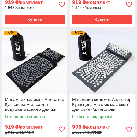
919
919
₴/комплект
₴/комплект
1 942 ₴/комплект
1 942 ₴/комплект
Купити
Купити
–53%
–51%
Масажний килимок Аплікатор
Масажний килимок Аплікатор
Кузнєцова + масажна
Кузнєцова + валик масажер
подушка масажер для шиї
для спини/шиї/голови
OSPORT Lotus Mat Eco (apl-
OSPORT Lotus Sun Mat Eco
Готово до відправки
Готово до відправки
020) Чорно-сірий
(apl-029) Сіро-білий
919
908
₴/комплект
₴/комплект
1 942 ₴/комплект
1 835 ₴/комплект