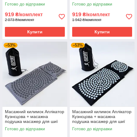
OSPORT Lotus Set (n-0003)
Lotus Mat Eco (apl-020) Сіро-
Готово до відправки
Готово до відправки
Чорно-бірюзовий
небесний
919
919
₴/комплект
₴/комплект
2 073 ₴/комплект
1 942 ₴/комплект
Купити
Купити
–53%
–53%
Масажний килимок Аплікатор
Масажний килимок Аплікатор
Кузнєцова + масажна
Кузнєцова + масажна
подушка масажер для шиї
подушка масажер для шиї
OSPORT Lotus Mat Eco (apl-
OSPORT Lotus Mat Eco (apl-
Готово до відправки
Готово до відправки
020) Сіро-сірий
020) Чорно-небесний