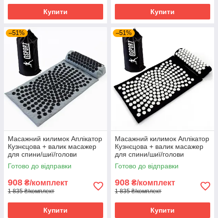
Купити
Купити
–51%
–51%
Масажний килимок Аплікатор
Масажний килимок Аплікатор
Кузнєцова + валик масажер
Кузнєцова + валик масажер
для спини/шиї/голови
для спини/шиї/голови
OSPORT Lotus Sun Mat Eco
OSPORT Lotus Sun Mat Eco
Готово до відправки
Готово до відправки
(apl-029) Сіро-чорний
(apl-029) Чорно-білий
908
908
₴/комплект
₴/комплект
1 835 ₴/комплект
1 835 ₴/комплект
Купити
Купити