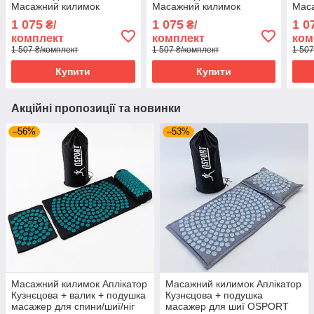
Масажний килимок
Масажний килимок
Мас
Аплікатор Кузнєцова +
Аплікатор Кузнєцова +
Аплі
1 075
1 075
1 0
₴/
₴/
валик OSPORT Set 32 (n-
валик OSPORT Set 32 (n-
вали
комплект
комплект
ком
0063) Чорно-рожевий
0063) Чорно-синьо-білий
0063
1 507 ₴/комплект
1 507 ₴/комплект
1 507
Купити
Купити
Акційні пропозиції та новинки
–56%
–53%
Масажний килимок Аплікатор
Масажний килимок Аплікатор
Кузнєцова + валик + подушка
Кузнєцова + подушка
масажер для спини/шиї/ніг
масажер для шиї OSPORT