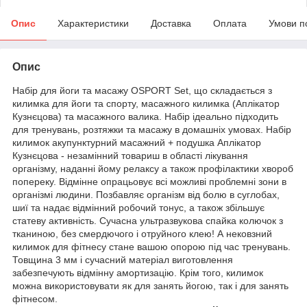
Опис
Характеристики
Доставка
Оплата
Умови п
Опис
Набір для йоги та масажу OSPORT Set, що складається з
килимка для йоги та спорту, масажного килимка (Аплікатор
Кузнєцова) та масажного валика. Набір ідеально підходить
для тренувань, розтяжки та масажу в домашніх умовах. Набір
килимок акупунктурний масажний + подушка Аплікатор
Кузнєцова - незамінний товариш в області лікування
організму, наданні йому релаксу а також профілактики хвороб
попереку. Відмінне опрацьовує всі можливі проблемні зони в
організмі людини. Позбавляє організм від болю в суглобах,
шиї та надає відмінний робочий тонус, а також збільшує
статеву активність. Сучасна ультразвукова спайка колючок з
тканиною, без смердючого і отруйного клею! А нековзний
килимок для фітнесу стане вашою опорою під час тренувань.
Товщина 3 мм і сучасний матеріал виготовлення
забезпечують відмінну амортизацію. Крім того, килимок
можна використовувати як для занять йогою, так і для занять
фітнесом.