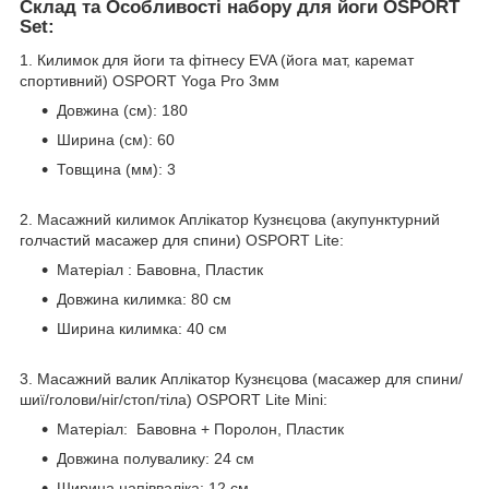
Склад та Особливості набору для йоги OSPORT
Set:
1. Килимок для йоги та фітнесу EVA (йога мат, каремат
спортивний) OSPORT Yoga Pro 3мм
Довжина (см): 180
Ширина (см): 60
Товщина (мм): 3
2. Масажний килимок Аплікатор Кузнєцова (акупунктурний
голчастий масажер для спини) OSPORT Lite:
Матеріал : Бавовна, Пластик
Довжина килимка: 80 см
Ширина килимка: 40 см
3. Масажний валик Аплікатор Кузнєцова (масажер для спини/
шиї/голови/ніг/стоп/тіла) OSPORT Lite Mini:
Матеріал: Бавовна + Поролон, Пластик
Довжина полувалику: 24 см
Ширина напівваліка: 12 см