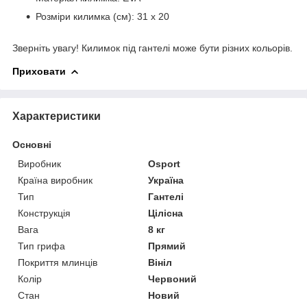
Розміри килимка (см): 31 х 20
Зверніть увагу! Килимок під гантелі може бути різних кольорів.
Приховати
Характеристики
Основні
Виробник
Osport
Країна виробник
Україна
Тип
Гантелі
Конструкція
Цілісна
Вага
8 кг
Тип грифа
Прямий
Покриття млинців
Вініл
Колір
Червоний
Стан
Новий