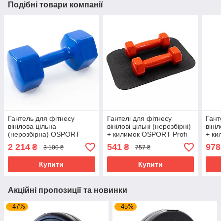
Подібні товари компанії
Гантель для фітнесу
Гантелі для фітнесу
Гант
вінілова цільна
вінілові цільні (нерозбірні)
вініл
(нерозбірна) OSPORT
+ килимок OSPORT Profi
+ ки
Profi 10 кг (OF-0139)
2шт по 1 кг (OF-0201)
2шт 
2 214
541
978
₴
₴
3 100 ₴
757 ₴
Червоний
Чер
Купити
Купити
Акційні пропозиції та новинки
–47%
–45%