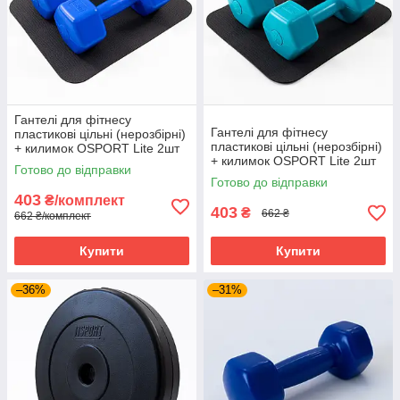
Гантелі для фітнесу
Гантелі для фітнесу
пластикові цільні (нерозбірні)
пластикові цільні (нерозбірні)
+ килимок OSPORT Lite 2шт
+ килимок OSPORT Lite 2шт
по 2.5 кг (OF-0116) Синій
Готово до відправки
по 2.5 кг (OF-0116)
Готово до відправки
Бірюзовий
403
₴/комплект
403
₴
662 ₴
662 ₴/комплект
Купити
Купити
–36%
–31%