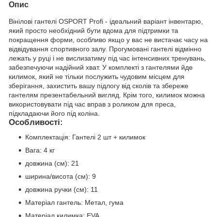
Опис
Вінілові гантелі OSPORT Profi - ідеальний варіант інвентарю,
який просто необхідний бути вдома для підтримки та
покращення форми, особливо якщо у вас не вистачає часу на
відвідування спортивного залу. Прогумовані гантелі відмінно
лежать у руці і не вислизатиму під час інтенсивних тренувань,
забезпечуючи надійний хват. У комплекті з гантелями йде
килимок, який не тільки послужить чудовим місцем для
зберігання, захистить вашу підлогу від сколів та збереже
гантелям презентабельний вигляд. Крім того, килимок можна
використовувати під час вправ з роликом для преса,
підкладаючи його під коліна.
Особливості:
Комплектація: Гантелі 2 шт + килимок
Вага: 4 кг
довжина (см): 21
ширина/висота (см): 9
довжина ручки (см): 11
Матеріал гантель: Метал, гума
Матеріал килимка: EVA