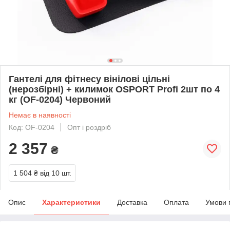
Гантелі для фітнесу вінілові цільні
(нерозбірні) + килимок OSPORT Profi 2шт по 4
кг (OF-0204) Червоний
Немає в наявності
Код: OF-0204
Опт і роздріб
2 357
₴
1 504 ₴
від 10 шт.
Опис
Характеристики
Доставка
Оплата
Умови 