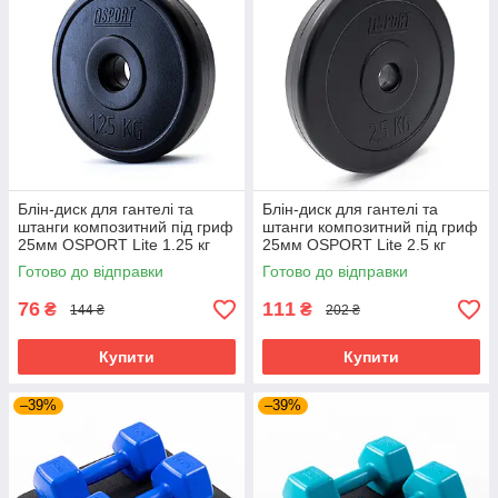
Блін-диск для гантелі та
Блін-диск для гантелі та
штанги композитний під гриф
штанги композитний під гриф
25мм OSPORT Lite 1.25 кг
25мм OSPORT Lite 2.5 кг
(OF-0140)
(OF-0141)
Готово до відправки
Готово до відправки
76
111
₴
₴
144 ₴
202 ₴
Купити
Купити
–39%
–39%