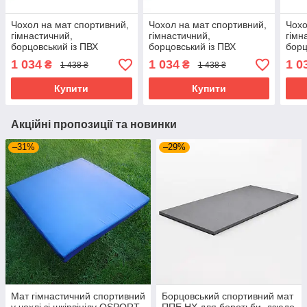
Чохол на мат спортивний,
Чохол на мат спортивний,
Чохо
гімнастичний,
гімнастичний,
гімн
борцовський із ПВХ
борцовський із ПВХ
борц
100х100х10см OSPORT
100х100х10см OSPORT
100
1 034
1 034
1 0
₴
₴
1 438 ₴
1 438 ₴
(OF-0240) Синій
(OF-0240) Червоний
(OF-
Купити
Купити
Акційні пропозиції та новинки
–31%
–29%
Мат гімнастичний спортивний
Борцовський спортивний мат