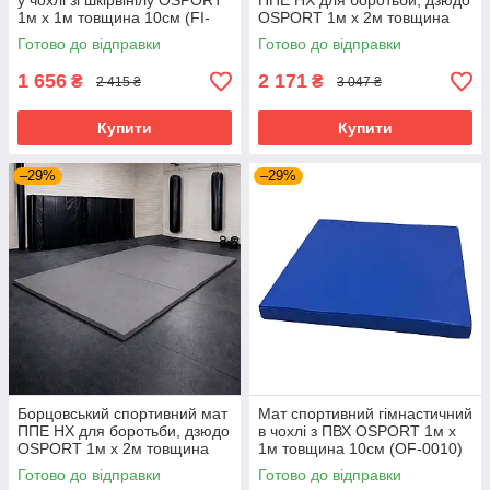
у чохлі зі шкірвінілу OSPORT
ППЕ НХ для боротьби, дзюдо
1м х 1м товщина 10см (FI-
OSPORT 1м х 2м товщина
0013) Синій
4см (FI-0002-40)
Готово до відправки
Готово до відправки
1 656
2 171
₴
₴
2 415 ₴
3 047 ₴
Купити
Купити
–29%
–29%
Борцовський спортивний мат
Мат спортивний гімнастичний
ППЕ НХ для боротьби, дзюдо
в чохлі з ПВХ OSPORT 1м х
OSPORT 1м х 2м товщина
1м товщина 10см (OF-0010)
5см (FI-0002-50)
Синій
Готово до відправки
Готово до відправки