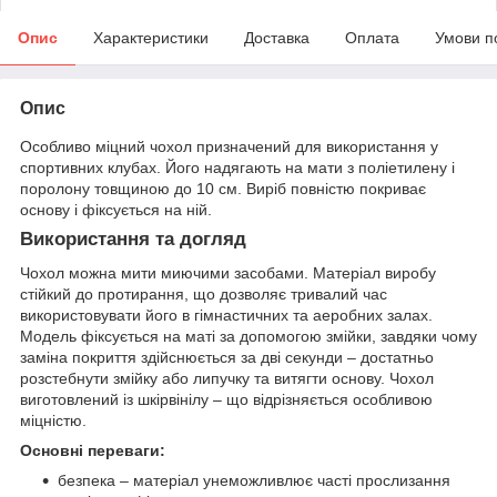
Опис
Характеристики
Доставка
Оплата
Умови п
Опис
Особливо міцний чохол призначений для використання у
спортивних клубах. Його надягають на мати з поліетилену і
поролону товщиною до 10 см. Виріб повністю покриває
основу і фіксується на ній.
Використання та догляд
Чохол можна мити миючими засобами. Матеріал виробу
стійкий до протирання, що дозволяє тривалий час
використовувати його в гімнастичних та аеробних залах.
Модель фіксується на маті за допомогою змійки, завдяки чому
заміна покриття здійснюється за дві секунди – достатньо
розстебнути змійку або липучку та витягти основу. Чохол
виготовлений із шкірвінілу – що відрізняється особливою
міцністю.
Основні переваги:
безпека – матеріал унеможливлює часті прослизання