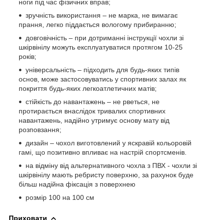
ноги під час фізичних вправ;
зручність використання – не марка, не вимагає
прання, легко піддається вологому прибиранню;
довговічність – при дотриманні інструкції чохли зі
шкірвінілу можуть експлуатуватися протягом 10-25
років;
універсальність – підходить для будь-яких типів
основ, може застосовуватись у спортивних залах як
покриття будь-яких легкоатлетичних матів;
стійкість до навантажень – не рветься, не
протирається внаслідок тривалих спортивних
навантажень, надійно утримує основу мату від
розповзання;
дизайн – чохол виготовлений у яскравій кольоровій
гамі, що позитивно впливає на настрій спортсменів.
на відміну від альтернативного чохла з ПВХ - чохли зі
шкірвінілу мають ребристу поверхню, за рахунок буде
більш надійна фіксація з поверхнею
розмір 100 на 100 см
Приховати