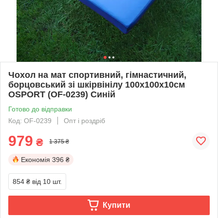
Чохол на мат спортивний, гімнастичний,
борцовський зі шкірвінілу 100х100х10см
OSPORT (OF-0239) Синій
Готово до відправки
Код: OF-0239
Опт і роздріб
979
₴
1 375 ₴
Економія
396 ₴
854 ₴
від 10 шт.
Купити