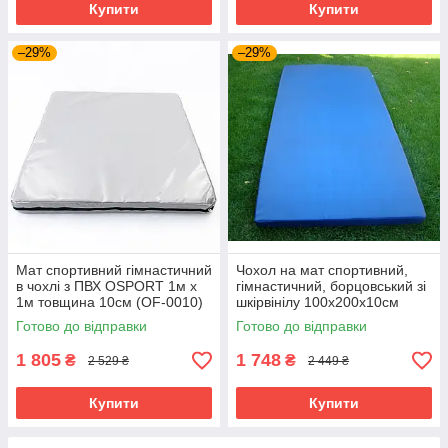
Купити
Купити
–29%
–29%
Мат спортивний гімнастичний
Чохол на мат спортивний,
в чохлі з ПВХ OSPORT 1м х
гімнастичний, борцовський зі
1м товщина 10см (OF-0010)
шкірвінілу 100х200х10см
Сірий
OSPORT (OF-0238) Синій
Готово до відправки
Готово до відправки
1 805
1 748
₴
₴
2 529 ₴
2 449 ₴
Купити
Купити