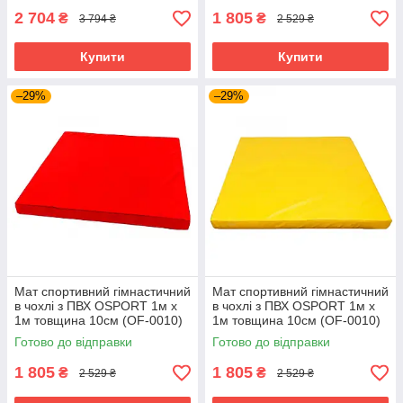
2 704
1 805
₴
₴
3 794 ₴
2 529 ₴
Купити
Купити
–29%
–29%
Мат спортивний гімнастичний
Мат спортивний гімнастичний
в чохлі з ПВХ OSPORT 1м х
в чохлі з ПВХ OSPORT 1м х
1м товщина 10см (OF-0010)
1м товщина 10см (OF-0010)
Червоний
Жовтий
Готово до відправки
Готово до відправки
1 805
1 805
₴
₴
2 529 ₴
2 529 ₴