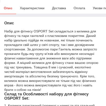
Опис
Характеристики
Доставка
Оплата
Умови п
Опис
Набір для фітнесу OSPORT Set складається з килимка для
фітнесу та пари гантелей з пластиковим покриттям. Даний
набір ідеально підійде як новачкам, які тільки починають
прокладати свій шлях у світі спорту, так і вже досвідченим
спортсменам. За допомогою пари Гантель можна запросто
прокачати будь-яку групу м'язів або виконувати нескладні
фізичні навантаження для зниження ваги або підтримки
форми. А міцний килимок для фітнесу стане вашою опорою
під час тренувань. Товщина 8 мм і сучасний, екологічно
чистий матеріал виготовлення забезпечують відмінну
амортизацію та абсолютну безпеку тренуючого. Крім того,
килимок можна використовувати не тільки під час фізичних
вправ - його можна використовувати під час його і навіть
брати з собою на пікнік!
Склад та Особливості набору для фітнесу
OSPORT Set:
1. Килимок туристичний (каремат у намет та під спальний