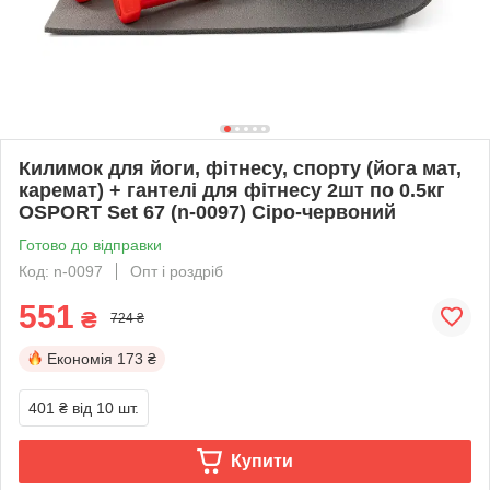
Килимок для йоги, фітнесу, спорту (йога мат,
каремат) + гантелі для фітнесу 2шт по 0.5кг
OSPORT Set 67 (n-0097) Сіро-червоний
Готово до відправки
Код: n-0097
Опт і роздріб
551
₴
724 ₴
Економія
173 ₴
401 ₴
від 10 шт.
Купити