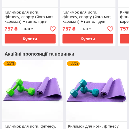
Килимок для йоги,
Килимок для йоги,
Кили
фітнесу, спорту (йога мат,
фітнесу, спорту (йога мат,
фітн
каремат) + гантелі для
каремат) + гантелі для
каре
фітнесу 2шт по 0.5кг
фітнесу 2шт по 0.5кг
фітн
757
757
757
₴
₴
1 070 ₴
1 070 ₴
OSPORT Set 62 (n-0092)
OSPORT Set 62 (n-0092)
OSPO
Чорно-фіолетовий
Чорно-синій
Чор
Купити
Купити
Акційні пропозиції та новинки
–33%
–33%
Килимок для йоги, фітнесу,
Килимок для йоги, фітнесу,