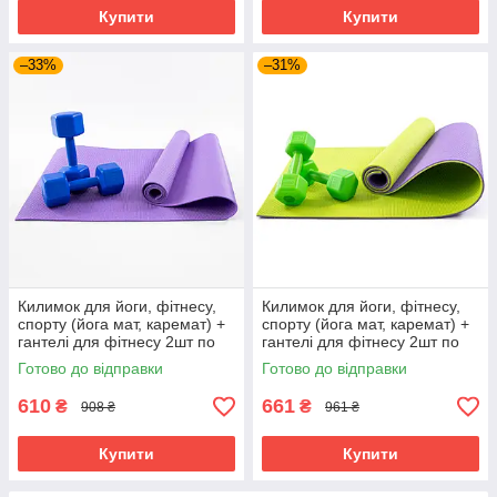
Купити
Купити
–33%
–31%
Килимок для йоги, фітнесу,
Килимок для йоги, фітнесу,
спорту (йога мат, каремат) +
спорту (йога мат, каремат) +
гантелі для фітнесу 2шт по
гантелі для фітнесу 2шт по
3кг OSPORT Set 83 (n-0113)
2кг OSPORT Set 77 (n-0107)
Готово до відправки
Готово до відправки
Фіолетово-синій
Салатовий
610
661
₴
₴
908 ₴
961 ₴
Купити
Купити