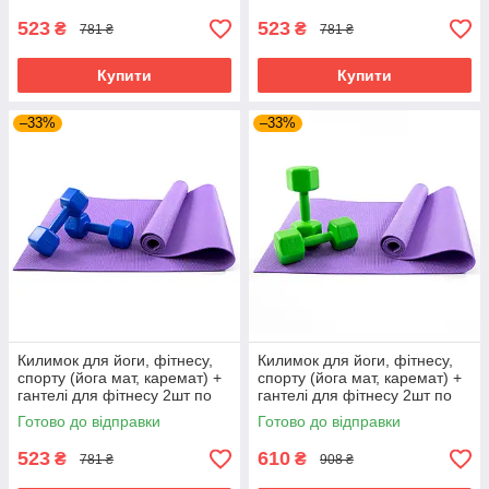
Фіолетово-фіолетовий
Фіолетово-рожевий
523
523
₴
₴
781 ₴
781 ₴
Купити
Купити
–33%
–33%
Килимок для йоги, фітнесу,
Килимок для йоги, фітнесу,
спорту (йога мат, каремат) +
спорту (йога мат, каремат) +
гантелі для фітнесу 2шт по
гантелі для фітнесу 2шт по
2кг OSPORT Set 82 (n-0112)
3кг OSPORT Set 83 (n-0113)
Готово до відправки
Готово до відправки
Фіолетово-синій
Фіолетово-салатовий
523
610
₴
₴
781 ₴
908 ₴