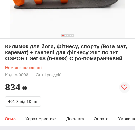
Килимок для йоги, фітнесу, спорту (йога мат,
каремат) + гантелі для фітнесу 2шт по 1кг
OSPORT Set 68 (n-0098) Сіро-помаранчевий
Немає в наявності
Код: n-0098
Опт і роздріб
834
₴
401 ₴
від 10 шт.
Опис
Характеристики
Доставка
Оплата
Умови п