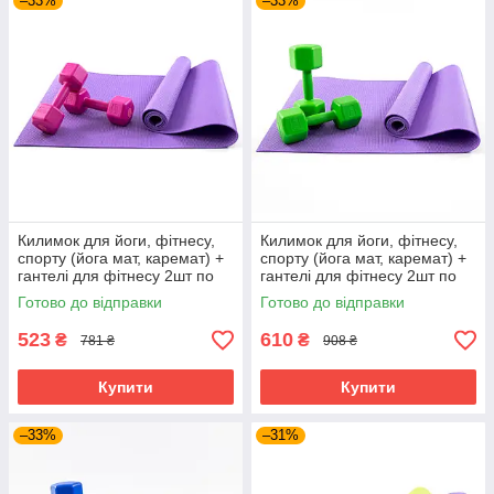
–33%
–33%
Килимок для йоги, фітнесу,
Килимок для йоги, фітнесу,
спорту (йога мат, каремат) +
спорту (йога мат, каремат) +
гантелі для фітнесу 2шт по
гантелі для фітнесу 2шт по
2кг OSPORT Set 82 (n-0112)
3кг OSPORT Set 83 (n-0113)
Готово до відправки
Готово до відправки
Фіолетово-рожевий
Фіолетово-салатовий
523
610
₴
₴
781 ₴
908 ₴
Купити
Купити
–33%
–31%