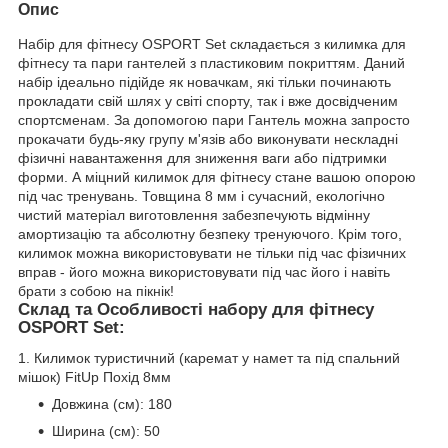
Опис
Набір для фітнесу OSPORT Set складається з килимка для
фітнесу та пари гантелей з пластиковим покриттям. Даний
набір ідеально підійде як новачкам, які тільки починають
прокладати свій шлях у світі спорту, так і вже досвідченим
спортсменам. За допомогою пари Гантель можна запросто
прокачати будь-яку групу м'язів або виконувати нескладні
фізичні навантаження для зниження ваги або підтримки
форми. А міцний килимок для фітнесу стане вашою опорою
під час тренувань. Товщина 8 мм і сучасний, екологічно
чистий матеріал виготовлення забезпечують відмінну
амортизацію та абсолютну безпеку тренуючого. Крім того,
килимок можна використовувати не тільки під час фізичних
вправ - його можна використовувати під час його і навіть
брати з собою на пікнік!
Склад та Особливості набору для фітнесу
OSPORT Set:
1. Килимок туристичний (каремат у намет та під спальний
мішок) FitUp Похід 8мм
Довжина (см): 180
Ширина (см): 50