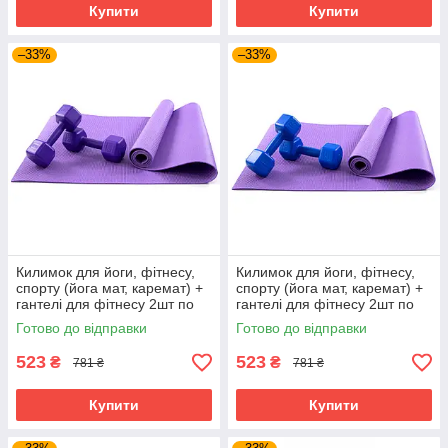
Купити
Купити
–33%
–33%
Килимок для йоги, фітнесу,
Килимок для йоги, фітнесу,
спорту (йога мат, каремат) +
спорту (йога мат, каремат) +
гантелі для фітнесу 2шт по
гантелі для фітнесу 2шт по
2кг OSPORT Set 82 (n-0112)
2кг OSPORT Set 82 (n-0112)
Готово до відправки
Готово до відправки
Фіолетово-фіолетовий
Фіолетово-синій
523
523
₴
₴
781 ₴
781 ₴
Купити
Купити