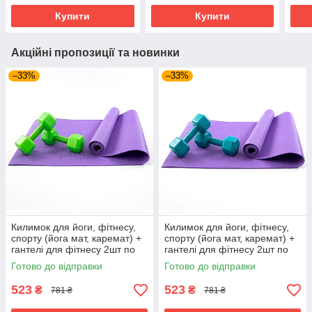
Чорно-фіолетовий
Чорно-рожевий
Синь
Купити
Купити
Акційні пропозиції та новинки
–33%
–33%
Килимок для йоги, фітнесу,
Килимок для йоги, фітнесу,
спорту (йога мат, каремат) +
спорту (йога мат, каремат) +
гантелі для фітнесу 2шт по
гантелі для фітнесу 2шт по
2кг OSPORT Set 82 (n-0112)
2кг OSPORT Set 82 (n-0112)
Готово до відправки
Готово до відправки
Фіолетово-салатовий
Фіолетово-бірюзовий
523
523
₴
₴
781 ₴
781 ₴