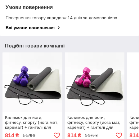
Умови повернення
Повернення товару впродовж 14 днів за домовленістю
Всі умови повернення
Подібні товари компанії
Килимок для йоги,
Килимок для йоги,
Кили
фітнесу, спорту (йога мат,
фітнесу, спорту (йога мат,
фітн
каремат) + гантелі для
каремат) + гантелі для
каре
фітнесу 2шт по 2кг
фітнесу 2шт по 2кг
фітн
814
814
814
₴
₴
1 179 ₴
1 179 ₴
OSPORT Set 64 (n-0094)
OSPORT Set 64 (n-0094)
OSPO