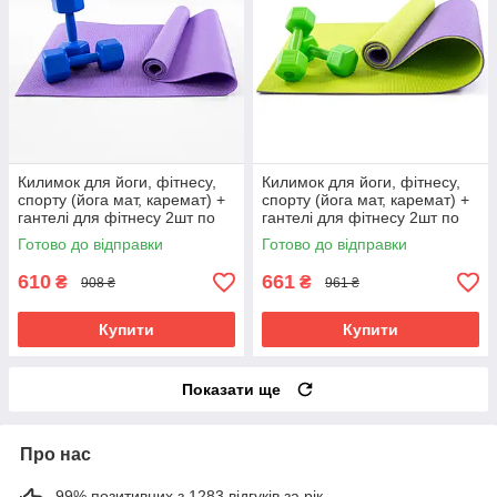
Килимок для йоги, фітнесу,
Килимок для йоги, фітнесу,
спорту (йога мат, каремат) +
спорту (йога мат, каремат) +
гантелі для фітнесу 2шт по
гантелі для фітнесу 2шт по
3кг OSPORT Set 83 (n-0113)
2кг OSPORT Set 77 (n-0107)
Готово до відправки
Готово до відправки
Фіолетово-синій
Салатовий
610
661
₴
₴
908 ₴
961 ₴
Купити
Купити
Показати ще
Про нас
99% позитивних з 1283 відгуків за рік