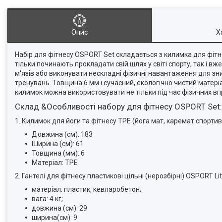
Опис
Х
Набір для фітнесу OSPORT Set складається з килимка для фітне
тільки починають прокладати свій шлях у світі спорту, так і
м'язів або виконувати нескладні фізичні навантаження для з
тренувань. Товщина 6 мм і сучасний, екологічно чистий матер
килимок можна використовувати не тільки під час фізичних впр
Склад &Особливості набору для фітнесу OSPORT Set:
1. Килимок для йоги та фітнесу TPE (йога мат, каремат спорт
Довжина (см): 183
Ширина (см): 61
Товщина (мм): 6
Матеріал: TPE
2. Гантелі для фітнесу пластикові цільні (нерозбірні) OSPORT Lit
матеріал: пластик, кевларобетон;
вага: 4 кг;
довжина (см): 29
ширина(см): 9