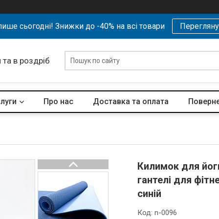
ише сьогодні! Знижки до -40% на всі товари
Перегляну
 та в роздріб
слуги
Про нас
Доставка та оплата
Поверне
Килимок для йоги
гантелі для фітн
синій
Код:
n-0096