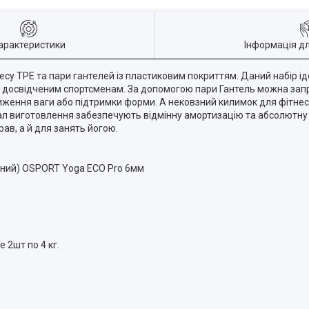
арактеристики
Інформація д
су TPE та пари гантелей із пластиковим покриттям. Даний набір іде
 вже досвідченим спортсменам. За допомогою пари Гантель можна зап
ниження ваги або підтримки форми. А нековзний килимок для фітне
іал виготовлення забезпечують відмінну амортизацію та абсолютну 
ав, а й для занять йогою.
ивний) OSPORT Yoga ECO Pro 6мм
e 2шт по 4 кг.