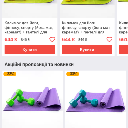
Килимок для йоги,
Килимок для йоги,
Кили
фітнесу, спорту (йога мат,
фітнесу, спорту (йога мат,
фітн
каремат) + гантелі для
каремат) + гантелі для
каре
фітнесу 2шт по 1кг
фітнесу 2шт по 1кг
фітн
644
644
661
₴
₴
846 ₴
846 ₴
OSPORT Set 76 (n-0106)
OSPORT Set 76 (n-0106)
OSPO
Салатово-червоний
Салатово-жовтий
Сал
Купити
Купити
Акційні пропозиції та новинки
–33%
–33%