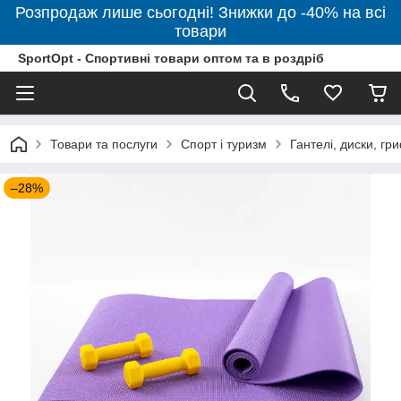
Розпродаж лише сьогодні! Знижки до -40% на всі
товари
SportOpt - Спортивні товари оптом та в роздріб
Товари та послуги
Спорт і туризм
Гантелі, диски, гр
–28%