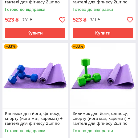
гантелі для фітнесу 2шт по
гантелі для фітнесу 2шт по
2кг OSPORT Set 82 (n-0112)
2кг OSPORT Set 82 (n-0112)
Готово до відправки
Готово до відправки
Фіолетово-фіолетовий
Фіолетово-рожевий
523
523
₴
₴
781 ₴
781 ₴
Купити
Купити
–33%
–33%
Килимок для йоги, фітнесу,
Килимок для йоги, фітнесу,
спорту (йога мат, каремат) +
спорту (йога мат, каремат) +
гантелі для фітнесу 2шт по
гантелі для фітнесу 2шт по
2кг OSPORT Set 82 (n-0112)
3кг OSPORT Set 83 (n-0113)
Готово до відправки
Готово до відправки
Фіолетово-синій
Фіолетово-салатовий