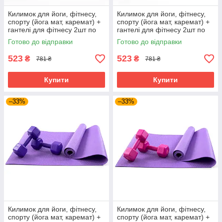
Килимок для йоги, фітнесу,
Килимок для йоги, фітнесу,
спорту (йога мат, каремат) +
спорту (йога мат, каремат) +
гантелі для фітнесу 2шт по
гантелі для фітнесу 2шт по
2кг OSPORT Set 82 (n-0112)
2кг OSPORT Set 82 (n-0112)
Готово до відправки
Готово до відправки
Фіолетово-салатовий
Фіолетово-бірюзовий
523
523
₴
₴
781 ₴
781 ₴
Купити
Купити
–33%
–33%
Килимок для йоги, фітнесу,
Килимок для йоги, фітнесу,
спорту (йога мат, каремат) +
спорту (йога мат, каремат) +