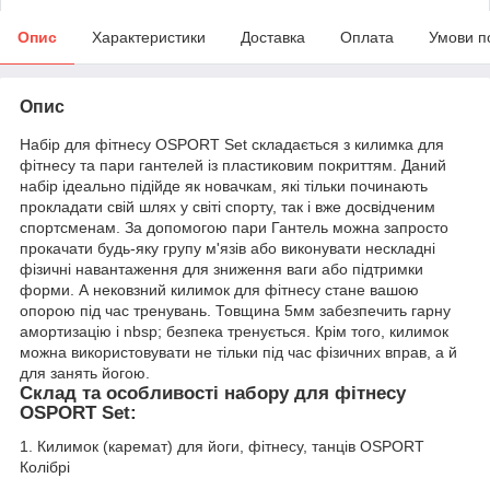
Опис
Характеристики
Доставка
Оплата
Умови п
Опис
Набір для фітнесу OSPORT Set складається з килимка для
фітнесу та пари гантелей із пластиковим покриттям. Даний
набір ідеально підійде як новачкам, які тільки починають
прокладати свій шлях у світі спорту, так і вже досвідченим
спортсменам. За допомогою пари Гантель можна запросто
прокачати будь-яку групу м'язів або виконувати нескладні
фізичні навантаження для зниження ваги або підтримки
форми. А нековзний килимок для фітнесу стане вашою
опорою під час тренувань. Товщина 5мм забезпечить гарну
амортизацію і nbsp; безпека тренується. Крім того, килимок
можна використовувати не тільки під час фізичних вправ, а й
для занять йогою.
Склад та особливості набору для фітнесу
OSPORT Set:
1. Килимок (каремат) для йоги, фітнесу, танців OSPORT
Колібрі