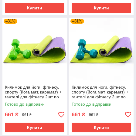
Купити
Купити
–31%
–31%
Килимок для йоги, фітнесу,
Килимок для йоги, фітнесу,
спорту (йога мат, каремат) +
спорту (йога мат, каремат) +
гантелі для фітнесу 2шт по
гантелі для фітнесу 2шт по
2кг OSPORT Set 77 (n-0107)
2кг OSPORT Set 77 (n-0107)
Готово до відправки
Готово до відправки
Салатовий
Салатово-бірюзовий
661
661
₴
₴
961 ₴
961 ₴
Купити
Купити