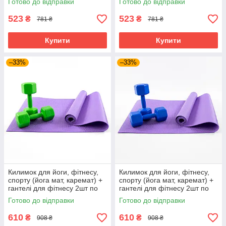
Готово до відправки
Готово до відправки
Фіолетово-фіолетовий
Фіолетово-рожевий
523
523
₴
₴
781 ₴
781 ₴
Купити
Купити
–33%
–33%
Килимок для йоги, фітнесу,
Килимок для йоги, фітнесу,
спорту (йога мат, каремат) +
спорту (йога мат, каремат) +
гантелі для фітнесу 2шт по
гантелі для фітнесу 2шт по
3кг OSPORT Set 83 (n-0113)
3кг OSPORT Set 83 (n-0113)
Готово до відправки
Готово до відправки
Фіолетово-салатовий
Фіолетово-синій
610
610
₴
₴
908 ₴
908 ₴