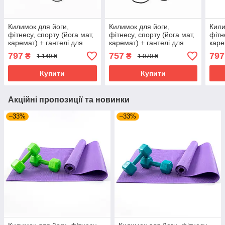
Килимок для йоги,
Килимок для йоги,
Кили
фітнесу, спорту (йога мат,
фітнесу, спорту (йога мат,
фітн
каремат) + гантелі для
каремат) + гантелі для
каре
фітнесу 2шт по 1кг
фітнесу 2шт по 0.5кг
фітн
797
757
797
₴
₴
1 149 ₴
1 070 ₴
OSPORT Set 63 (n-0093)
OSPORT Set 62 (n-0092)
OSPO
Синьо-синій
Чорно-синій
Чорн
Купити
Купити
Акційні пропозиції та новинки
–33%
–33%