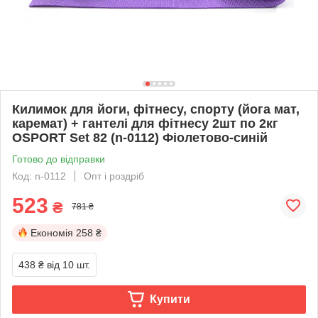
Килимок для йоги, фітнесу, спорту (йога мат,
каремат) + гантелі для фітнесу 2шт по 2кг
OSPORT Set 82 (n-0112) Фіолетово-синій
Готово до відправки
Код: n-0112
Опт і роздріб
523
₴
781 ₴
Економія
258 ₴
438 ₴
від 10 шт.
Купити