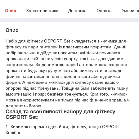
Опис
Характеристики
Доставка
Оплата
Умови п
Опис
Набір для фітнесу OSPORT Set складається з килимка для
фітнесу та пари гантелей із пластиковим покриттям. Даний
набір ідеально підійде як новачкам, які тільки починають
прокладати свій шлях у світі спорту, так і вже досвідченим
спортсменам. За допомогою пари Гантель можна запросто
прокачати будь-яку групу м'язів або виконувати нескладні
фізичні навантаження для зниження ваги або підтримки
форми. А нековзний килимок для фітнесу стане вашою
опорою під час тренувань. Товщина 5мм забезпечить гарну
амортизацію і nbsp; безпека тренується. Крім того, килимок
можна використовувати не тільки під час фізичних вправ, а й
для занять йогою.
Склад та особливості набору для фітнесу
OSPORT Set:
1. Килимок (каремат) для йоги, фітнесу, танців OSPORT
Колібрі