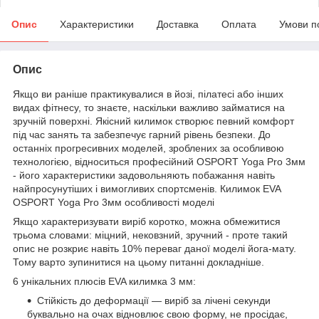
Опис
Характеристики
Доставка
Оплата
Умови п
Опис
Якщо ви раніше практикувалися в йозі, пілатесі або інших
видах фітнесу, то знаєте, наскільки важливо займатися на
зручній поверхні. Якісний килимок створює певний комфорт
під час занять та забезпечує гарний рівень безпеки. До
останніх прогресивних моделей, зроблених за особливою
технологією, відноситься професійний OSPORT Yoga Pro 3мм
- його характеристики задовольняють побажання навіть
найпросунутіших і вимогливих спортсменів. Килимок EVA
OSPORT Yoga Pro 3мм особливості моделі
Якщо характеризувати виріб коротко, можна обмежитися
трьома словами: міцний, нековзний, зручний - проте такий
опис не розкриє навіть 10% переваг даної моделі йога-мату.
Тому варто зупинитися на цьому питанні докладніше.
6 унікальних плюсів EVA килимка 3 мм:
Стійкість до деформації — виріб за лічені секунди
буквально на очах відновлює свою форму, не просідає,