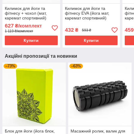
Килимок для йоги та
Килимок для йоги та
Кили
фітнесу + чохол (мат,
фітнесу EVA (йога мат,
фітн
каремат спортивний)
каремат спортивний)
каре
OSPORT Yoga ECO Pro
OSPORT Yoga Pro 3мм
OSP
627
₴/комплект
6мм (n-0007) Оранжево-
(OF-0088) Коричневий
(OF-
432
459
₴
593 ₴
1 119 ₴/комплект
чорний
Купити
Купити
Акційні пропозиції та новинки
–73%
–63%
Блок для йоги (йога блок,
Масажний ролик, валик для