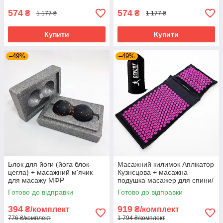
Чорний
574
574
₴
₴
1 177 ₴
1 177 ₴
Купити
Купити
–49%
–49%
Блок для йоги (йога блок-
Масажний килимок Аплікатор
цегла) + масажний м'ячик
Кузнєцова + масажна
для масажу МФР
подушка масажер для спини/
міофасціального релізу
шиї/голови OSPORT Pro (apl-
Готово до відправки
Готово до відправки
OSPORT (MS 2231)
777) Чорно-рожевий
394
919
₴/комплект
₴/комплект
776 ₴/комплект
1 794 ₴/комплект