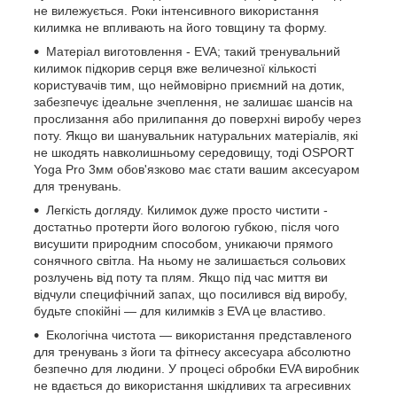
не вилежується. Роки інтенсивного використання
килимка не впливають на його товщину та форму.
Матеріал виготовлення - EVA; такий тренувальний
килимок підкорив серця вже величезної кількості
користувачів тим, що неймовірно приємний на дотик,
забезпечує ідеальне зчеплення, не залишає шансів на
прослизання або прилипання до поверхні виробу через
поту. Якщо ви шанувальник натуральних матеріалів, які
не шкодять навколишньому середовищу, тоді OSPORT
Yoga Pro 3мм обов'язково має стати вашим аксесуаром
для тренувань.
Легкість догляду. Килимок дуже просто чистити -
достатньо протерти його вологою губкою, після чого
висушити природним способом, уникаючи прямого
сонячного світла. На ньому не залишається сольових
розлучень від поту та плям. Якщо під час миття ви
відчули специфічний запах, що посилився від виробу,
будьте спокійні — для килимків з EVA це властиво.
Екологічна чистота — використання представленого
для тренувань з йоги та фітнесу аксесуара абсолютно
безпечно для людини. У процесі обробки EVA виробник
не вдається до використання шкідливих та агресивних