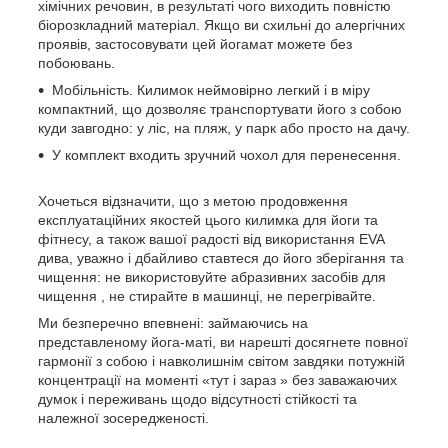
хімічних речовин, в результаті чого виходить повністю
біорозкладний матеріал. Якщо ви схильні до алергічних
проявів, застосовувати цей йогамат можете без
побоювань.
Мобільність. Килимок неймовірно легкий і в міру
компактний, що дозволяє транспортувати його з собою
куди завгодно: у ліс, на пляж, у парк або просто на дачу.
У комплект входить зручний чохол для перенесення.
Хочеться відзначити, що з метою продовження
експлуатаційних якостей цього килимка для йоги та
фітнесу, а також вашої радості від використання EVA
дива, уважно і дбайливо ставтеся до його зберігання та
чищення: не використовуйте абразивних засобів для
чищення , не стирайте в машинці, не перегрівайте.
Ми безперечно впевнені: займаючись на
представленому йога-маті, ви нарешті досягнете повної
гармонії з собою і навколишнім світом завдяки потужній
концентрації на моменті «тут і зараз » без заважаючих
думок і переживань щодо відсутності стійкості та
належної зосередженості.