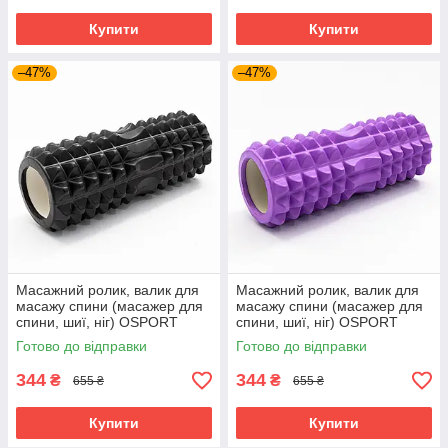
Купити
Купити
–47%
–47%
Масажний ролик, валик для
Масажний ролик, валик для
масажу спини (масажер для
масажу спини (масажер для
спини, шиї, ніг) OSPORT
спини, шиї, ніг) OSPORT
33*13см (MS 0857-4) Чорний
33*13см (MS 0857-4)
Готово до відправки
Готово до відправки
Фіолетовий
344
344
₴
₴
655 ₴
655 ₴
Купити
Купити