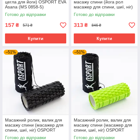
цегла для йоги) OSPORT EVA
масажу спини (йога рол
Asana (MS 0858-5)
масажер для спини, шиї, ніг)
Салатовий
OSPORT 33*14см (MS 0857)
Готово до відправки
Готово до відправки
Чорний
157
313
₴
₴
571 ₴
846 ₴
Купити
Купити
–51%
–51%
Масажний ролик, валик для
Масажний ролик, валик для
масажу спини (масажер для
масажу спини (масажер для
спини, шиї, ніг) OSPORT
спини, шиї, ніг) OSPORT
33*14см + чохол (MS 2520)
33*14см + чохол (MS 2520)
Готово до відправки
Готово до відправки