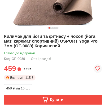
Килимок для йоги та фітнесу + чохол (йога
мат, каремат спортивний) OSPORT Yoga Pro
3мм (OF-0089) Коричневий
Готово до відправки
Код: OF-0089
Опт і роздріб
459
₴
574 ₴
Економія
115 ₴
458 ₴
від 10 шт.
Купити