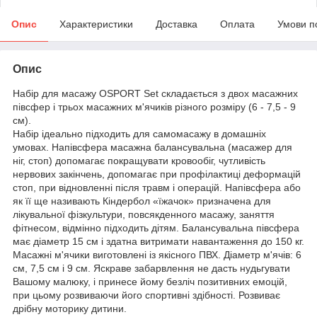
Опис
Характеристики
Доставка
Оплата
Умови п
Опис
Набір для масажу OSPORT Set складається з двох масажних
півсфер і трьох масажних м'ячиків різного розміру (6 - 7,5 - 9
см).
Набір ідеально підходить для самомасажу в домашніх
умовах. Напівсфера масажна балансувальна (масажер для
ніг, стоп) допомагає покращувати кровообіг, чутливість
нервових закінчень, допомагає при профілактиці деформацій
стоп, при відновленні після травм і операцій. Напівсфера або
як її ще називають Кіндербол «їжачок» призначена для
лікувальної фізкультури, повсякденного масажу, заняття
фітнесом, відмінно підходить дітям. Балансувальна півсфера
має діаметр 15 см і здатна витримати навантаження до 150 кг.
Масажні м'ячики виготовлені із якісного ПВХ. Діаметр м'ячів: 6
см, 7,5 см і 9 см. Яскраве забарвлення не дасть нудьгувати
Вашому малюку, і принесе йому безліч позитивних емоцій,
при цьому розвиваючи його спортивні здібності. Розвиває
дрібну моторику дитини.