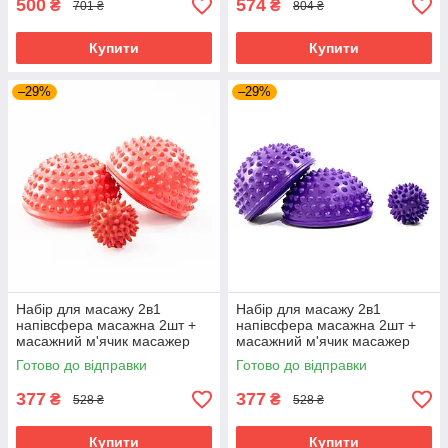
500
574
₴
₴
701 ₴
804 ₴
Купити
Купити
–29%
–29%
Набір для масажу 2в1
Набір для масажу 2в1
напівсфера масажна 2шт +
напівсфера масажна 2шт +
масажний м'ячик масажер
масажний м'ячик масажер
для ніг МФР OSPORT Set 28
для ніг МФР OSPORT Set 28
Готово до відправки
Готово до відправки
(n-0059) Червоний
(n-0059) Фіолетовий
377
377
₴
₴
528 ₴
528 ₴
Купити
Купити