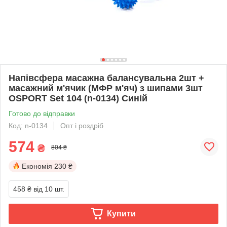
Напівсфера масажна балансувальна 2шт +
масажний м'ячик (МФР м'яч) з шипами 3шт
OSPORT Set 104 (n-0134) Синій
Готово до відправки
Код: n-0134
Опт і роздріб
574
₴
804 ₴
Економія
230 ₴
458 ₴
від 10 шт.
Купити