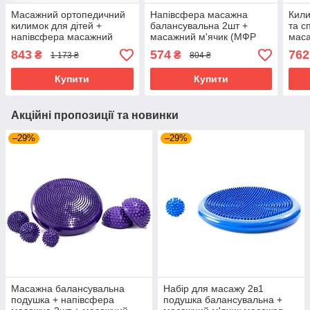
Масажний ортопедичний
Напівсфера масажна
Кили
килимок для дітей +
балансувальна 2шт +
та с
напівсфера масажний
масажний м'ячик (МФР
маса
масажер для ніг 2шт
м'яч) з шипами 3шт
мас
843
574
762
₴
₴
1 173 ₴
804 ₴
OSPORT Set 72 (n-0102)
OSPORT Set 104 (n-0134)
OSPO
Синій
Фіолетовий
Чорн
Купити
Купити
Акційні пропозиції та новинки
–29%
–29%
Масажна балансувальна
Набір для масажу 2в1
подушка + напівсфера
подушка балансувальна +