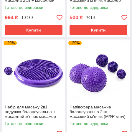
масажна 2шт + масажний
масажний м'ячик масажер
м'ячик МФР 3шт OSPORT Set
для ніг МФР OSPORT Set 29
Готово до відправки
Готово до відправки
105 (n-0135) Фіолетовий
(n-0060) Синій
994
500
₴
₴
1 398 ₴
701 ₴
Купити
Купити
–29%
–29%
Набір для масажу 2в1
Напівсфера масажна
подушка балансувальна +
балансувальна 2шт +
масажний м'ячик масажер
масажний м'ячик (МФР м'яч)
для ніг МФР OSPORT Set 29
з шипами 3шт OSPORT Set
Готово до відправки
Готово до відправки
(n-0060) Фіолетовий
104 (n-0134) Фіолетовий