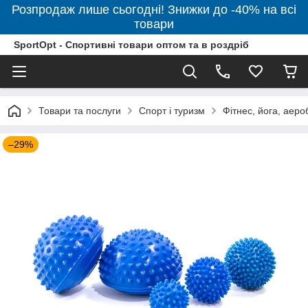
Розпродаж лише сьогодні! Знижки до -40% на всі
товари
SportOpt - Спортивні товари оптом та в роздріб
Товари та послуги
Спорт і туризм
Фітнес, йога, аеро
–29%