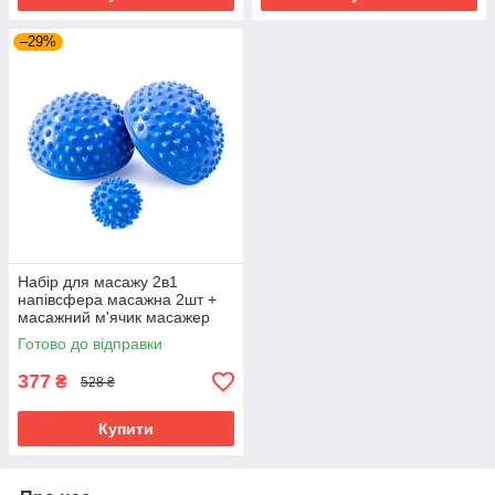
–29%
Набір для масажу 2в1
напівсфера масажна 2шт +
масажний м'ячик масажер
для ніг МФР OSPORT Set 28
Готово до відправки
(n-0059) Синій
377
₴
528 ₴
Купити