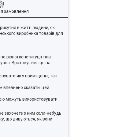
ля замовлення
присутня в житті людини, як
їнського виробника товарів для
 різної конституції тіла
ручно. Враховуючи, що на
овувати як у приміщенні, так
ам впевнено сказати: цей
ірою можуть використовувати
не захочете з ним коли-небудь
ку, що дивуються, як вони