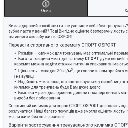
Опис
Х
Ви за здоровий спосіб життя і не уявляєте себе без тренувань?
зубна паста у ванній? Тоді Ви гідно оціните безперечну якість
активного способу життя OSPORT.
Переваги спортивного каремату СПОРТ OSPORT
Розміри – килимок для тренувань має оптимальні параме
Вага та товщина –мат для фітнесу
СПОРТ
дуже легкий і 
каремат можна надіти стяжки, питання упаковки знімаютьс
3
Щільність - складає 30 кг/м
, що говорить нам про його с
і на вулиці.
Надійність – матеріал, що застосовується у виробництві 
килимок для тренувань буде Вам дуже довго!
Безпека – різні дослідження довели гіпоалергенність ма
вироби без побоювання
Спортивний килимок для вправ СПОРТ OSPORT дозволить відчут
розлучатися. Наші багато покупців вже змогли оцінити якість 
могли жити без нього раніше!
Варіанти застосування тренувального килимка СПОР