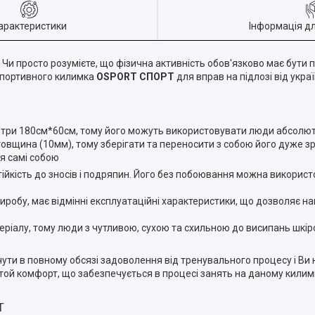
арактеристики
Інформація д
 Чи просто розумієте, що фізична активність обов'язково має бути 
 спортивного килимка
OSPORT СПОРТ
для вправ на підлозі від укра
три 180см*60см, тому його можуть використовувати люди абсолютно
товщина (10мм), тому зберігати та переносити з собою його дуже з
я самі собою
тійкість до зносів і подряпин. Його без побоювання можна використ
виробу, має відмінні експлуатаційні характеристики, що дозволяє н
теріалу, тому люди з чутливою, сухою та схильною до висипань шк
и в повному обсязі задоволення від тренувального процесу і Ви 
і той комфорт, що забезпечується в процесі занять на даному килим
Т