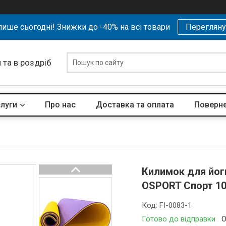
ише сьогодні! Знижки до -40% на всі товари
Перегляну
 та в роздріб
слуги
Про нас
Доставка та оплата
Поверне
Килимок для йоги
OSPORT Спорт 10
Код:
FI-0083-1
Готово до відправки
О