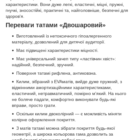
характеристики. Вони дуже легкі, еластичні, міцні, пружні,
гнучкі, зносостійкі, практичні та, найголовніше, безпечні для
здоров'я.
Переваги татами «Двошаровий»
Виготовлений із нетоксичного гіпоалергенного
матеріалу, дозволений для дитячої аудиторії.
Має підвищені характеристики міцності.
Має універсальний зачеп типу «ластівчин хвіст»:
надійний, безпечний, зручний.
Поверхня татамі рифлена, антиковзна.
Килим, зібраний з EVAматів, вийде дуже пружний, з
відмінними амортизаційними характеристиками,
еластичний, нетравматичний, помірно м'який. На нього
не боляче падати, комфортно виконувати будь-які
вправи, просто грати.
Оскільки килим двоколірний — є можливість міняти
колірне оформлення покриття.
З матів татамі можна зібрати покриття будь-якої
геометрії, а широка кольорова гама дозволить за