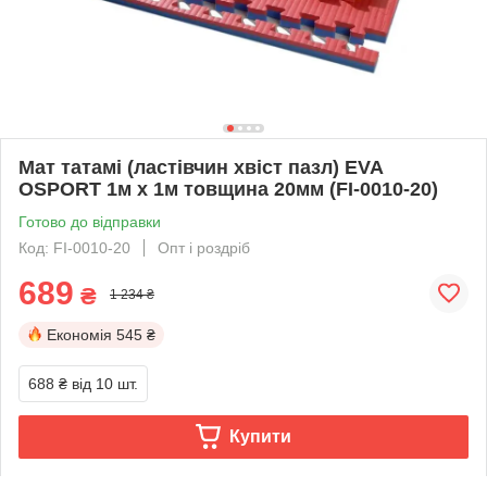
Мат татамі (ластівчин хвіст пазл) EVA
OSPORT 1м х 1м товщина 20мм (FI-0010-20)
Готово до відправки
Код: FI-0010-20
Опт і роздріб
689
₴
1 234 ₴
Економія
545 ₴
688 ₴
від 10 шт.
Купити