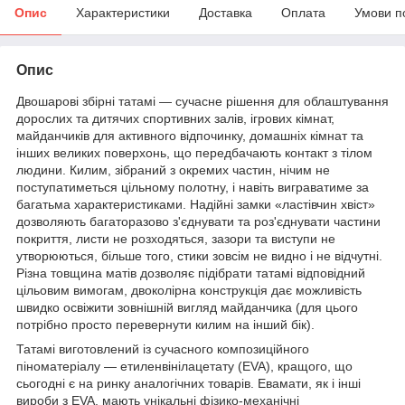
Опис
Характеристики
Доставка
Оплата
Умови п
Опис
Двошарові збірні татамі — сучасне рішення для облаштування
дорослих та дитячих спортивних залів, ігрових кімнат,
майданчиків для активного відпочинку, домашніх кімнат та
інших великих поверхонь, що передбачають контакт з тілом
людини. Килим, зібраний з окремих частин, нічим не
поступатиметься цільному полотну, і навіть виграватиме за
багатьма характеристиками. Надійні замки «ластівчин хвіст»
дозволяють багаторазово з'єднувати та роз'єднувати частини
покриття, листи не розходяться, зазори та виступи не
утворюються, більше того, стики зовсім не видно і не відчутні.
Різна товщина матів дозволяє підібрати татамі відповідний
цільовим вимогам, двоколірна конструкція дає можливість
швидко освіжити зовнішній вигляд майданчика (для цього
потрібно просто перевернути килим на інший бік).
Татамі виготовлений із сучасного композиційного
піноматеріалу — етиленвінілацетату (EVA), кращого, що
сьогодні є на ринку аналогічних товарів. Евамати, як і інші
вироби з EVA, мають унікальні фізико-механічні