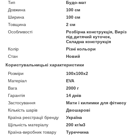
Тип
Будо-мат
Довжина
100 см
Ширина
100 см
Товщина
2 см
Особливості
Розбірна конструкція, Виріз
під дитячий куточок,
Складна конструкція
Колір
Різні кольори
Стан
Новий
Користувальницькі характеристики
Розміри
100x100x2
Матеріал
EVA
Вага
2000 г
Гарантія
14 днів
Застосування
Мати і килимки для фітнесу
Кількість шарів
Двошарові
Країна реєстрації бренду
Україна
Щільність матеріалу
200 кг/м3
Країна-виробник товару
Туреччина