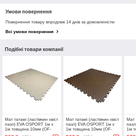
Умови повернення
Повернення товару впродовж 14 днів за домовленістю
Всі умови повернення
Подібні товари компанії
Мат татамі (ластівчин хвіст
Мат татамі (ластівчин хвіст
Мат 
пазл) EVA OSPORT 1м х
пазл) EVA OSPORT 1м х
пазл
1м товщина 10мм (OF-
1м товщина 10мм (OF-
1м т
0230) Бежевий
0230) Коричневий
023