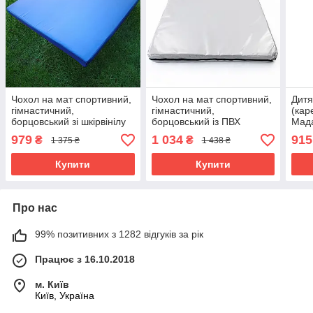
Чохол на мат спортивний,
Чохол на мат спортивний,
Дитя
гімнастичний,
гімнастичний,
(ка
борцовський зі шкірвінілу
борцовський із ПВХ
Мад
100х100х10см OSPORT
100х100х10см OSPORT
(FI-
979
1 034
915
₴
₴
1 375 ₴
1 438 ₴
(OF-0239) Синій
(OF-0240) Сірий
Купити
Купити
Про нас
99% позитивних з 1282 відгуків за рік
Працює з 16.10.2018
м. Київ
Київ, Україна