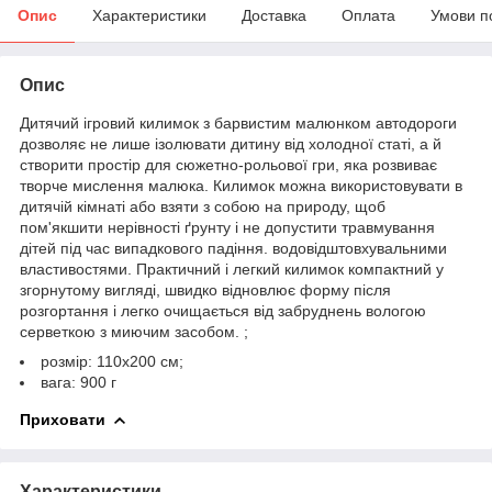
Опис
Характеристики
Доставка
Оплата
Умови п
Опис
Дитячий ігровий килимок з барвистим малюнком автодороги
дозволяє не лише ізолювати дитину від холодної статі, а й
створити простір для сюжетно-рольової гри, яка розвиває
творче мислення малюка. Килимок можна використовувати в
дитячій кімнаті або взяти з собою на природу, щоб
пом'якшити нерівності ґрунту і не допустити травмування
дітей під час випадкового падіння. водовідштовхувальними
властивостями. Практичний і легкий килимок компактний у
згорнутому вигляді, швидко відновлює форму після
розгортання і легко очищається від забруднень вологою
серветкою з миючим засобом. ;
розмір: 110х200 см;
вага: 900 г
Приховати
Характеристики