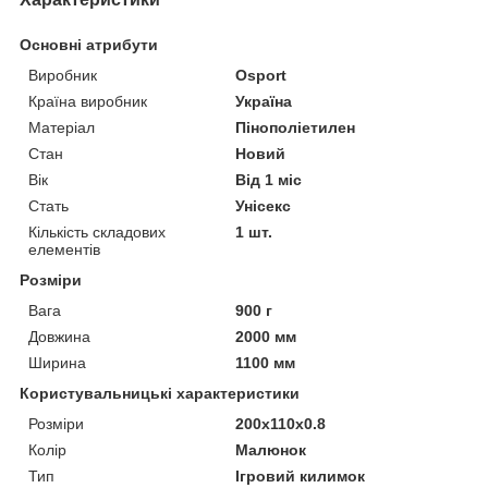
Основні атрибути
Виробник
Osport
Країна виробник
Україна
Матеріал
Пінополіетилен
Стан
Новий
Вік
Від 1 міс
Стать
Унісекс
Кількість складових
1 шт.
елементів
Розміри
Вага
900 г
Довжина
2000 мм
Ширина
1100 мм
Користувальницькі характеристики
Розміри
200х110х0.8
Колір
Малюнок
Тип
Ігровий килимок