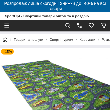
Розпродаж лише сьогодні! Знижки до -40% на всі
товари
SportOpt - Спортивні товари оптом та в роздріб
Товари та послуги
Спорт і туризм
Каремати
Розв
–15%