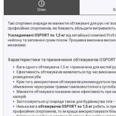
Опис
Х
Такі спортивні снаряди як манжетні обтяжувачі для рук і ніг вс
професійних спортсменів, які бажають збільшити витривалість 
Ускладнювачі OSPORT по 1,5 кг
від китайської компанії Profi
нейлону та заповнені сухим піском. Прошивка виконана високо
механізми.
Характеристики та призначення обтяжувачів OSPORT 
Вага одного обтяжувача 1,5 кг і призначена для кистей ру
Ефективність обтяжувачів виявляється під час виконання
розведення убік.
Крім того, використання обтяжувачів рекомендується при
обмеження через ризик травми гомілковостопного суглоба 
Манжетні обтяжувачі показали свою ефективність при зан
калорій.
Застосовуються ці снаряди також для будівництва тіла – з
Низька вага
обтяжувачів OSPORT по 1,5 кг
робить їх при
професійних спортсменів, то їм краще використовувати біл