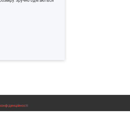
 розміру. Зручно одягаються
конфіденційності