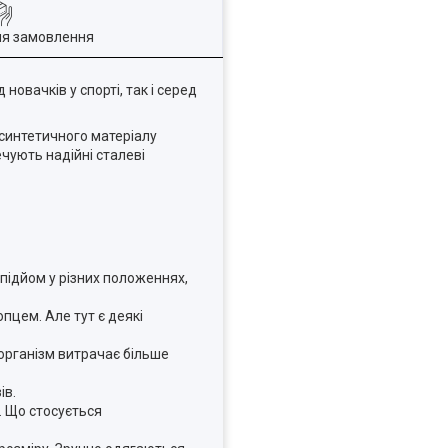
ля замовлення
новачків у спорті, так і серед
з синтетичного матеріалу
чують надійні сталеві
підйом у різних положеннях,
пцем. Але тут є деякі
 організм витрачає більше
ів.
. Що стосується