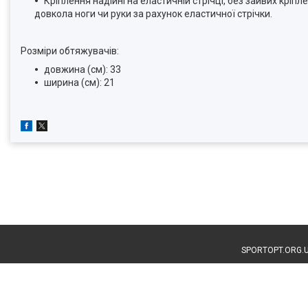
Кріплення надійні на еластичній стрічці, без зайвих крі
довкола ноги чи руки за рахунок еластичної стрічки.
Розміри обтяжувачів:
довжина (см): 33
ширина (см): 21