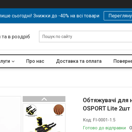
ише сьогодні! Знижки до -40% на всі товари
Перегляну
 та в роздріб
слуги
Про нас
Доставка та оплата
Поверне
Обтяжувачі для н
OSPORT Lite 2шт п
Код:
FI-0001-1.5
Готово до відправки
О