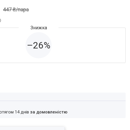
447 ₴/пара
–26%
ротягом 14 днів
за домовленістю