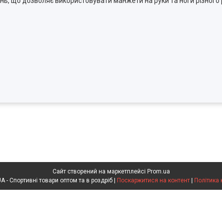
плень, що дозволяє використовувати манжети на руки та ноги різного
Сайт створений на маркетплейсі
Prom.ua
SPORTOPT.ORG.UA - Спортивні товари оптом та в роздріб |
Поскаржитися на контент
|
Політика 