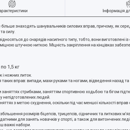
арактеристики
Інформація д
е більше знаходять шанувальників силових вправ, причому, як серед 
та силу.
 відносяться до снарядів насипного типу, тобто, вони виготовлені і
міцною штучною ниткою. Міцність закріплення на кінцівках забезпе
по 1,5 кг
к і ножних литок.
 таких вправ: випади, махи руками та ногами, відведення назад та 
 заняттях стрибками, заняттям спортивною ходьбою та бігом підтю
у непідготовлених людей.
яттях з метою схуднення, оскільки під час меншої кількості вправ
більшення розмірів біцепсів, трицепсів, сідничних та литкових м'яз
датними для занять новачків у спорті, а також для витончених леді
ьш важкі набори.