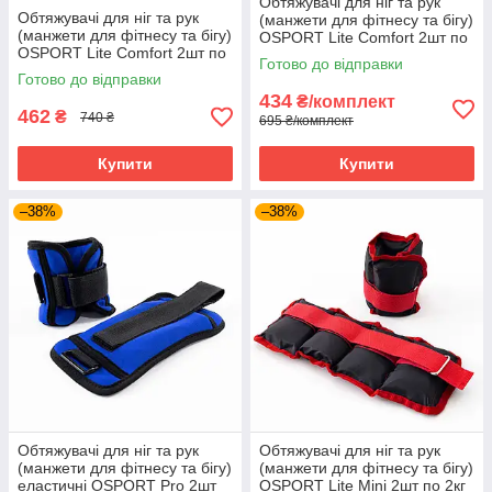
Обтяжувачі для ніг та рук
Обтяжувачі для ніг та рук
(манжети для фітнесу та бігу)
(манжети для фітнесу та бігу)
OSPORT Lite Comfort 2шт по
OSPORT Lite Comfort 2шт по
2кг (FI-0119)
Готово до відправки
2.5кг (FI-0118)
Готово до відправки
434
₴/комплект
462
₴
740 ₴
695 ₴/комплект
Купити
Купити
–38%
–38%
Обтяжувачі для ніг та рук
Обтяжувачі для ніг та рук
(манжети для фітнесу та бігу)
(манжети для фітнесу та бігу)
еластичні OSPORT Pro 2шт
OSPORT Lite Mini 2шт по 2кг