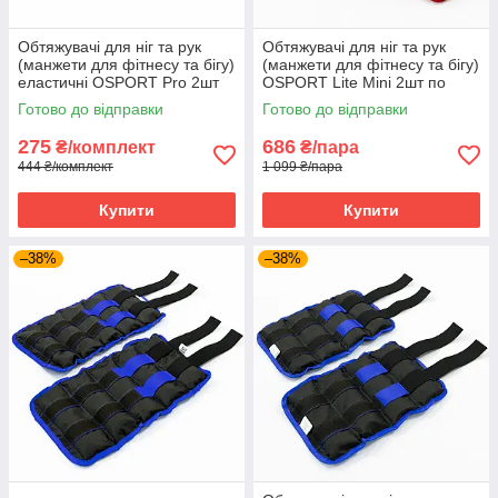
Обтяжувачі для ніг та рук
Обтяжувачі для ніг та рук
(манжети для фітнесу та бігу)
(манжети для фітнесу та бігу)
еластичні OSPORT Pro 2шт
OSPORT Lite Mini 2шт по
по 0.5кг (OF-0060)
1.5кг (OF-00102)
Готово до відправки
Готово до відправки
275
686
₴/комплект
₴/пара
444 ₴/комплект
1 099 ₴/пара
Купити
Купити
–38%
–38%