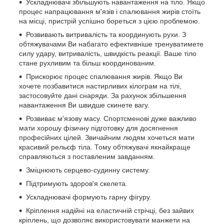
Ускладнювачі збільшують навантаження на тіло. Якщо
процес напрацювання м'язів і спалювання жирів стоїть
на місці, пристрій успішно бореться з цією проблемою.
Розвивають витривалість та координують рухи. З
обтяжувачами Ви набагато ефективніше тренуватимете
силу удару, витривалість, швидкість реакції. Ваше тіло
стане рухливим та більш координованим.
Прискорює процес спалювання жирів. Якщо Ви
хочете позбавитися настирливих кілограм на тілі,
застосовуйте дані снаряди. За рахунок збільшення
навантаження Ви швидше скинете вагу.
Розвиває м'язову масу. Спортсменові дуже важливо
мати хорошу фізичну підготовку для досягнення
професійних цілей. Звичайним людям хочеться мати
красивий рельєф тіла. Тому обтяжувачі якнайкраще
справляються з поставленим завданням.
Зміцнюють серцево-судинну систему.
Підтримують здоров'я скелета.
Ускладнювачі формують гарну фігуру.
Кріплення надійні на еластичній стрічці, без зайвих
кріплень, що дозволяє використовувати манжети на