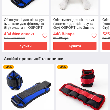
Обтяжувачі для ніг та рук
Обтяжувачі для ніг та рук
Обтя
(манжети для фітнесу та
(манжети для фітнесу та
(ман
бігу) еластичні OSPORT
бігу) OSPORT Lite 2шт по
бігу
Pro 2шт по 1кг (OF-0061)
2.5кг (FI-0001-2.5)
2шт 
434
448
525
₴/комплект
₴/пара
695 ₴/комплект
610 ₴/пара
840 ₴
Купити
Купити
Акційні пропозиції та новинки
–38%
–38%