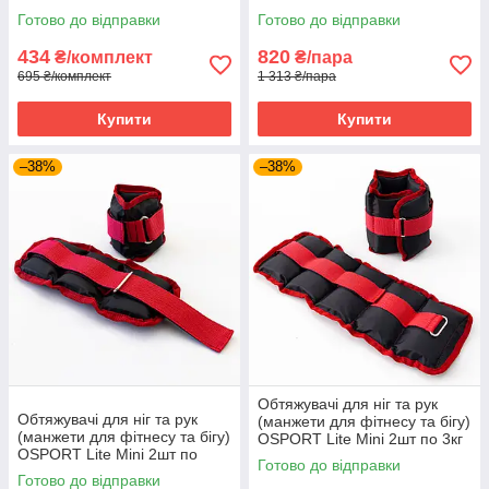
по 1кг (OF-0061)
(OF-00103)
Готово до відправки
Готово до відправки
434
820
₴/комплект
₴/пара
695 ₴/комплект
1 313 ₴/пара
Купити
Купити
–38%
–38%
Обтяжувачі для ніг та рук
Обтяжувачі для ніг та рук
(манжети для фітнесу та бігу)
(манжети для фітнесу та бігу)
OSPORT Lite Mini 2шт по 3кг
OSPORT Lite Mini 2шт по
(OF-00105)
Готово до відправки
0.5кг (OF-00100)
Готово до відправки