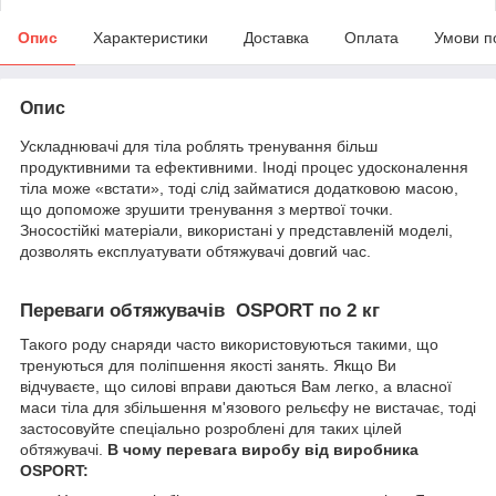
Опис
Характеристики
Доставка
Оплата
Умови п
Опис
Ускладнювачі для тіла роблять тренування більш
продуктивними та ефективними. Іноді процес удосконалення
тіла може «встати», тоді слід займатися додатковою масою,
що допоможе зрушити тренування з мертвої точки.
Зносостійкі матеріали, використані у представленій моделі,
дозволять експлуатувати обтяжувачі довгий час.
Переваги обтяжувачів OSPORT по 2 кг
Такого роду снаряди часто використовуються такими, що
тренуються для поліпшення якості занять. Якщо Ви
відчуваєте, що силові вправи даються Вам легко, а власної
маси тіла для збільшення м'язового рельєфу не вистачає, тоді
застосовуйте спеціально розроблені для таких цілей
обтяжувачі.
В чому перевага виробу від виробника
OSPORT
: