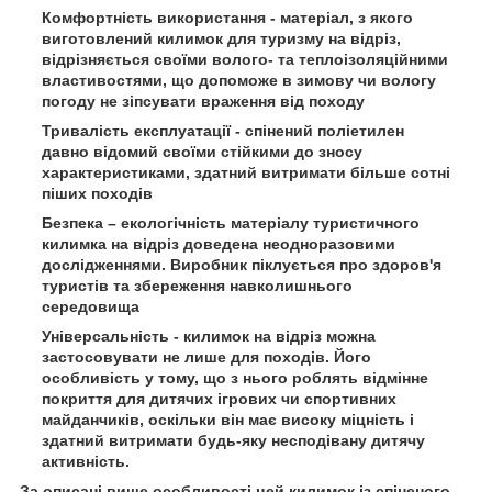
Комфортність використання - матеріал, з якого
виготовлений килимок для туризму на відріз,
відрізняється своїми волого- та теплоізоляційними
властивостями, що допоможе в зимову чи вологу
погоду не зіпсувати враження від походу
Тривалість експлуатації - спінений поліетилен
давно відомий своїми стійкими до зносу
характеристиками, здатний витримати більше сотні
піших походів
Безпека – екологічність матеріалу туристичного
килимка на відріз доведена неодноразовими
дослідженнями. Виробник піклується про здоров'я
туристів та збереження навколишнього
середовища
Універсальність - килимок на відріз можна
застосовувати не лише для походів. Його
особливість у тому, що з нього роблять відмінне
покриття для дитячих ігрових чи спортивних
майданчиків, оскільки він має високу міцність і
здатний витримати будь-яку несподівану дитячу
активність.
За описані вище особливості цей килимок із спіненого