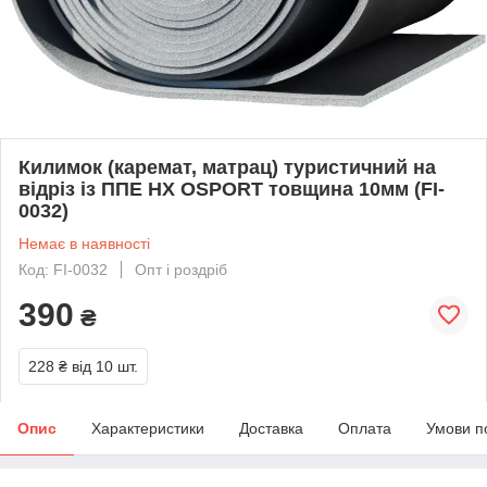
Килимок (каремат, матрац) туристичний на
відріз із ППЕ НХ OSPORT товщина 10мм (FI-
0032)
Немає в наявності
Код: FI-0032
Опт і роздріб
390
₴
228 ₴
від 10 шт.
Опис
Характеристики
Доставка
Оплата
Умови п