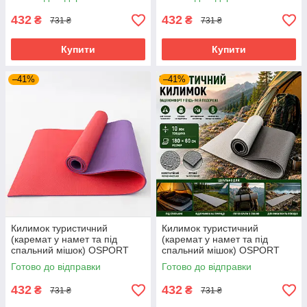
Жовто-Синій
Салатово-рожевий
432
432
₴
₴
731 ₴
731 ₴
Купити
Купити
–41%
–41%
Килимок туристичний
Килимок туристичний
(каремат у намет та під
(каремат у намет та під
спальний мішок) OSPORT
спальний мішок) OSPORT
Tourist 10мм (FI-0082)
Tourist 10мм (FI-0082) Чорно-
Готово до відправки
Готово до відправки
Червоно-фіолетовий
сірий
432
432
₴
₴
731 ₴
731 ₴