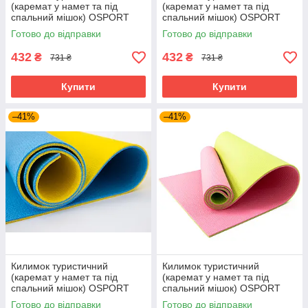
(каремат у намет та під
(каремат у намет та під
спальний мішок) OSPORT
спальний мішок) OSPORT
Tourist 10мм (FI-0082)
Tourist 10мм (FI-0082)
Готово до відправки
Готово до відправки
Фіолетово-салатовий
Червоно-синій
432
432
₴
₴
731 ₴
731 ₴
Купити
Купити
–41%
–41%
Килимок туристичний
Килимок туристичний
(каремат у намет та під
(каремат у намет та під
спальний мішок) OSPORT
спальний мішок) OSPORT
Tourist 10мм (FI-0082)
Tourist 10мм (FI-0082)
Готово до відправки
Готово до відправки