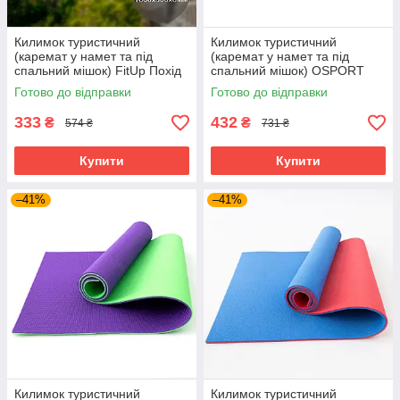
Килимок туристичний
Килимок туристичний
(каремат у намет та під
(каремат у намет та під
спальний мішок) FitUp Похід
спальний мішок) OSPORT
8мм (F-00003)
Tourist 10мм (FI-0082)
Готово до відправки
Готово до відправки
Жовто-зелений
333
432
₴
₴
574 ₴
731 ₴
Купити
Купити
–41%
–41%
Килимок туристичний
Килимок туристичний