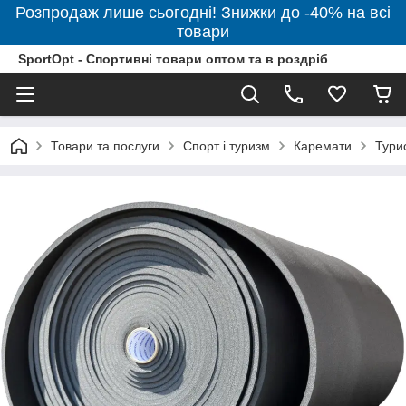
Розпродаж лише сьогодні! Знижки до -40% на всі
товари
SportOpt - Спортивні товари оптом та в роздріб
Товари та послуги
Спорт і туризм
Каремати
Тури