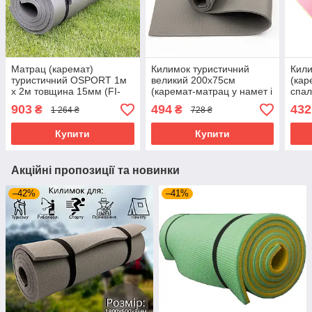
Матрац (каремат)
Килимок туристичний
Кили
туристичний OSPORT 1м
великий 200х75см
(кар
х 2м товщина 15мм (FI-
(каремат-матрац у намет і
спа
0015-15)
під спальник) FitUp Похід
Tour
903
494
432
₴
₴
1 264 ₴
728 ₴
+ 10мм (F-00022)
Сал
Купити
Купити
Акційні пропозиції та новинки
–42%
–41%