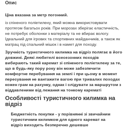
Опис
Ціна вказана за метр погонний.
із спіненого поліетилену, який можна використовувати
протягом багатьох років. При морозах зберігає еластичність,
не потребує оболонки з матеріалу та не вбирає вологу.
Ідеальний для ігрових та спортивних майданчиків, а також як
матрац під спальний мішок і в намет для походу.
Зручність туристичного килимка на відріз полягає в його
довжині. Деякі любителі всесезонних походів
вибирають такий каремат зі спіненого поліетилену за те,
що в будь-яку пору року він може забезпечити
комфортне перебування на землі і при цьому в момент
пересування не вантажити вагою при тривалих походах
кожен грам на рахунку, однак і слідувати за маршрутом з
віддавленими від лежання на тонкому карематі
Особливості туристичного килимка на
відріз
Бюджетність покупки - у порівнянні зі звичайним
туристичним килимком для одного каремат на
відріз виходить безперечно дешевше