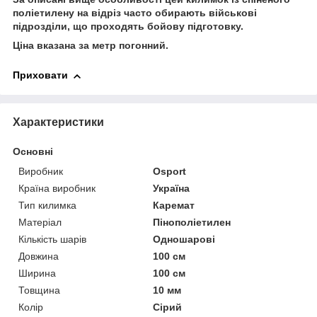
поліетилену на відріз часто обирають військові
підрозділи, що проходять бойову підготовку.
Ціна вказана за метр погонний.
Приховати
Характеристики
Основні
Виробник
Osport
Країна виробник
Україна
Тип килимка
Каремат
Матеріал
Пінополіетилен
Кількість шарів
Одношарові
Довжина
100 см
Ширина
100 см
Товщина
10 мм
Колір
Сірий