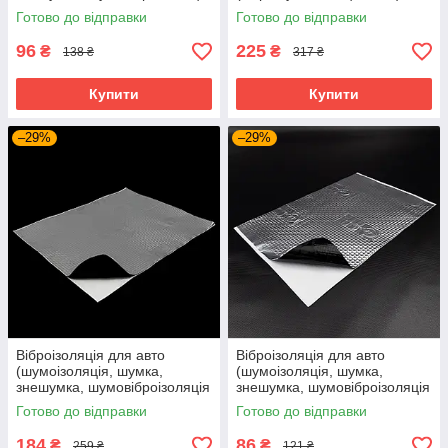
автомобіля) SoundProOFF
металевий ручка дерево
Готово до відправки
Готово до відправки
M2 (sp-0002)
SoundProOFF (sp-0016)
96
225
₴
₴
138 ₴
317 ₴
Купити
Купити
–29%
–29%
Віброізоляція для авто
Віброізоляція для авто
(шумоізоляція, шумка,
(шумоізоляція, шумка,
знешумка, шумовіброізоляція
знешумка, шумовіброізоляція
автомобіля) SoundProOFF X2
автомобіля) SoundProOFF
Готово до відправки
Готово до відправки
(sp-0014)
M1 (sp-0001)
184
86
₴
₴
259 ₴
121 ₴