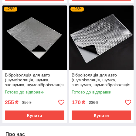
–28%
–28%
Віброізоляція для авто
Віброізоляція для авто
(шумоізоляція, шумка,
(шумоізоляція, шумка,
знешумка, шумовіброізоляція
знешумка, шумовіброізоляція
автомобіля) SoundProOFF X3
автомобіля) SoundProOFF
Готово до відправки
Готово до відправки
(sp-0015)
M4 (sp-0012)
255
170
₴
₴
356 ₴
236 ₴
Купити
Купити
Про нас