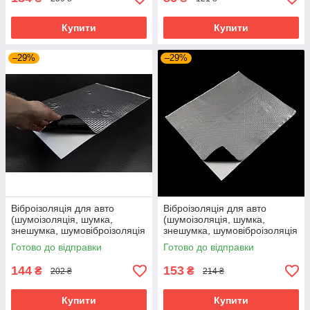
Купити
Купити
–29%
–29%
Віброізоляція для авто
Віброізоляція для авто
(шумоізоляція, шумка,
(шумоізоляція, шумка,
знешумка, шумовіброізоляція
знешумка, шумовіброізоляція
автомобіля) SoundProOFF
автомобіля) SoundProOFF X1
Готово до відправки
Готово до відправки
M3 (sp-0003)
(sp-0013)
144
153
₴
₴
202 ₴
214 ₴
Купити
Купити