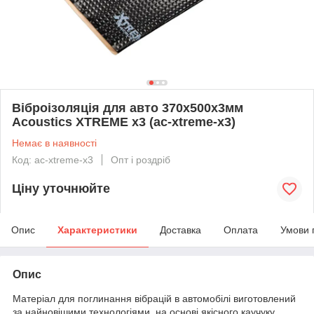
Віброізоляція для авто 370х500х3мм
Acoustics XTREME х3 (ac-хtreme-х3)
Немає в наявності
Код: ac-xtreme-x3
Опт і роздріб
Ціну уточнюйте
Опис
Характеристики
Доставка
Оплата
Умови 
Опис
Матеріал для поглинання вібрацій в автомобілі виготовлений
за найновішими технологіями, на основі якісного каучуку,