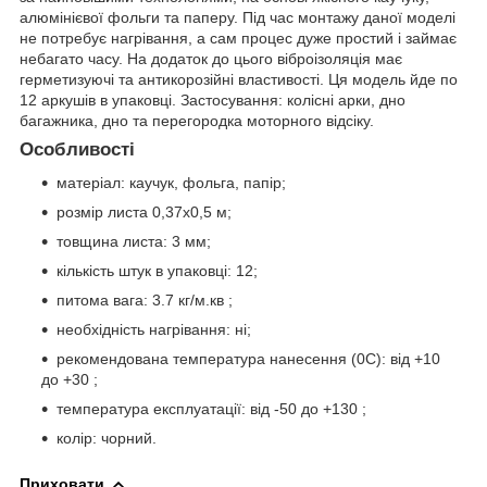
алюмінієвої фольги та паперу. Під час монтажу даної моделі
не потребує нагрівання, а сам процес дуже простий і займає
небагато часу. На додаток до цього віброізоляція має
герметизуючі та антикорозійні властивості. Ця модель йде по
12 аркушів в упаковці. Застосування: колісні арки, дно
багажника, дно та перегородка моторного відсіку.
Особливості
матеріал: каучук, фольга, папір;
розмір листа 0,37х0,5 м;
товщина листа: 3 мм;
кількість штук в упаковці: 12;
питома вага: 3.7 кг/м.кв ;
необхідність нагрівання: ні;
рекомендована температура нанесення (0С): від +10
до +30 ;
температура експлуатації: від -50 до +130 ;
колір: чорний.
Приховати