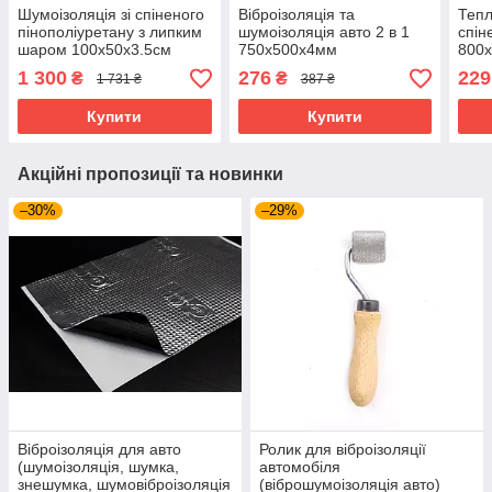
Шумоізоляція зі спіненого
Віброізоляція та
Тепл
пінополіуретану з липким
шумоізоляція авто 2 в 1
спін
шаром 100х50х3.5см
750х500x4мм
800
SoundProOFF SoundWave
SoundProOFF (sp-izomat-
Soun
1 300
276
229
₴
₴
1 731 ₴
387 ₴
35 (sp-0045)
4-мм)
10)
Купити
Купити
Акційні пропозиції та новинки
–30%
–29%
Віброізоляція для авто
Ролик для віброізоляції
(шумоізоляція, шумка,
автомобіля
знешумка, шумовіброізоляція
(віброшумоізоляція авто)