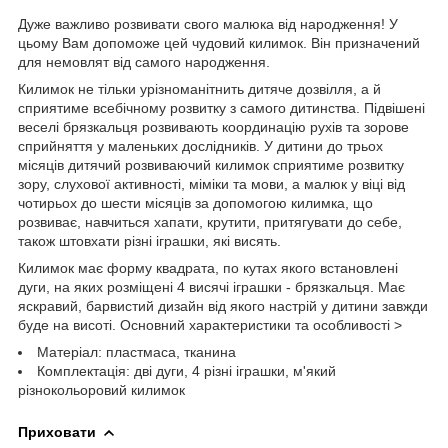
Дуже важливо розвивати свого малюка від народження! У
цьому Вам допоможе цей чудовий килимок. Він призначений
для немовлят від самого народження.
Килимок не тільки урізноманітнить дитяче дозвілля, а й
сприятиме всебічному розвитку з самого дитинства. Підвішені
веселі брязкальця розвивають координацію рухів та зорове
сприйняття у маленьких дослідників. У дитини до трьох
місяців дитячий розвиваючий килимок сприятиме розвитку
зору, слухової активності, міміки та мови, а малюк у віці від
чотирьох до шести місяців за допомогою килимка, що
розвиває, навчиться хапати, крутити, притягувати до себе,
також штовхати різні іграшки, які висять.
Килимок має форму квадрата, по кутах якого встановлені
дуги, на яких розміщені 4 висячі іграшки - брязкальця. Має
яскравий, барвистий дизайн від якого настрій у дитини завжди
буде на висоті. Основний характеристики та особливості >
Матеріал: пластмаса, тканина
Комплектація: дві дуги, 4 різні іграшки, м'який
різнокольоровий килимок
Приховати