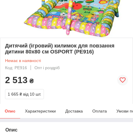
Дитячий (ігровий) килимок для повзання
дитини 80х80 см OSPORT (PE916)
Немає в наявності
Код: PE916
Опт і роздріб
2 513
₴
1 665 ₴
від 10 шт.
Опис
Характеристики
Доставка
Оплата
Умови п
Опис