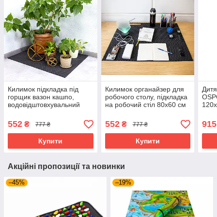
Килимок підкладка під
Килимок органайзер для
Дитя
горщик вазон кашпо,
робочого столу, підкладка
OSP
водовідштовхувальний
на робочий стіл 80х60 см
120x
грязезахисний OSPORT
OSPORT (R-00062)
80х60 см (R-00047)
Чорний
552
552
915
₴
₴
777 ₴
777 ₴
Чорний
Купити
Купити
Акційні пропозиції та новинки
–45%
–19%