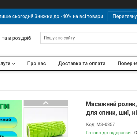
ише сьогодні! Знижки до -40% на всі товари
Перегляну
 та в роздріб
слуги
Про нас
Доставка та оплата
Поверне
Масажний ролик,
для спини, шиї, 
Код:
MS-0857
Готово до відправки
О