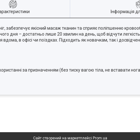
арактеристики
Інформація д
іг, забезпечує якісний масаж тканин та сприяє поліпшенню кровооб
ого дня – достатньо лише 20 хвилин на день, щоб відчути легкість
 вдома, в офісі чи поїздках. Підходить як новачкам, так і досвідч
ристанні за призначенням (без тиску вагою тіла, не вставати ног
Сайт створений на маркетплейсі
Prom.ua