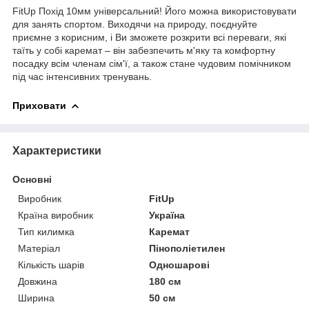
FitUp Похід 10мм універсальний! Його можна використовувати
для занять спортом. Виходячи на природу, поєднуйте
приємне з корисним, і Ви зможете розкрити всі переваги, які
таїть у собі каремат – він забезпечить м'яку та комфортну
посадку всім членам сім'ї, а також стане чудовим помічником
під час інтенсивних тренувань.
Приховати
Характеристики
Основні
Виробник
FitUp
Країна виробник
Україна
Тип килимка
Каремат
Матеріал
Пінополіетилен
Кількість шарів
Одношарові
Довжина
180 см
Ширина
50 см