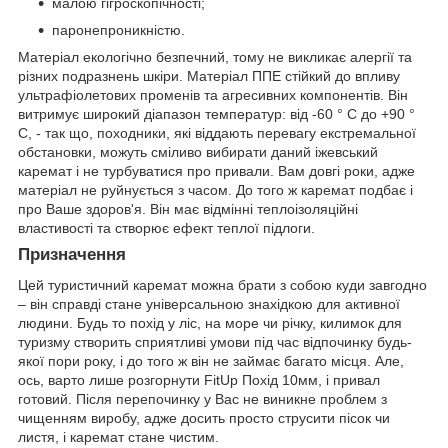
малою гігроскопічності;
паронепроникністю.
Матеріал екологічно безпечний, тому не викликає алергії та
різних подразнень шкіри. Матеріал ППЕ стійкий до впливу
ультрафіолетових променів та агресивних компонентів. Він
витримує широкий діапазон температур: від -60 ° С до +90 °
С, - так що, походники, які віддають перевагу екстремальної
обстановки, можуть сміливо вибирати даний іжевський
каремат і не турбуватися про привали. Вам довгі роки, адже
матеріал не руйнується з часом. До того ж каремат подбає і
про Ваше здоров'я. Він має відмінні теплоізоляційні
властивості та створює ефект теплої підлоги.
Призначення
Цей туристичний каремат можна брати з собою куди завгодно
– він справді стане універсальною знахідкою для активної
людини. Будь то похід у ліс, на море чи річку, килимок для
туризму створить сприятливі умови під час відпочинку будь-
якої пори року, і до того ж він не займає багато місця. Але,
ось, варто лише розгорнути FitUp Похід 10мм, і привал
готовий. Після перепочинку у Вас не виникне проблем з
чищенням виробу, адже досить просто струсити пісок чи
листя, і каремат стане чистим.