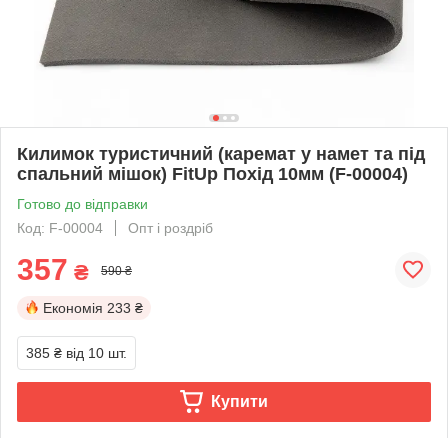
Килимок туристичний (каремат у намет та під
спальний мішок) FitUp Похід 10мм (F-00004)
Готово до відправки
Код: F-00004
Опт і роздріб
357
₴
590 ₴
Економія
233 ₴
385 ₴
від 10 шт.
Купити