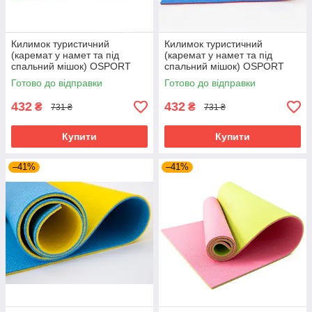
Килимок туристичний
Килимок туристичний
(каремат у намет та під
(каремат у намет та під
спальний мішок) OSPORT
спальний мішок) OSPORT
Tourist 10мм (FI-0082)
Tourist 10мм (FI-0082)
Готово до відправки
Готово до відправки
Фіолетово-салатовий
Червоно-синій
432
432
₴
₴
731 ₴
731 ₴
Купити
Купити
–41%
–41%