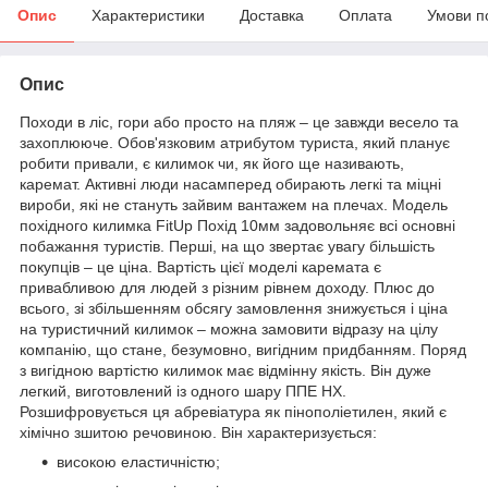
Опис
Характеристики
Доставка
Оплата
Умови п
Опис
Походи в ліс, гори або просто на пляж – це завжди весело та
захоплююче. Обов'язковим атрибутом туриста, який планує
робити привали, є килимок чи, як його ще називають,
каремат. Активні люди насамперед обирають легкі та міцні
вироби, які не стануть зайвим вантажем на плечах. Модель
похідного килимка FitUp Похід 10мм задовольняє всі основні
побажання туристів. Перші, на що звертає увагу більшість
покупців – це ціна. Вартість цієї моделі каремата є
привабливою для людей з різним рівнем доходу. Плюс до
всього, зі збільшенням обсягу замовлення знижується і ціна
на туристичний килимок – можна замовити відразу на цілу
компанію, що стане, безумовно, вигідним придбанням. Поряд
з вигідною вартістю килимок має відмінну якість. Він дуже
легкий, виготовлений із одного шару ППЕ НХ.
Розшифровується ця абревіатура як пінополіетилен, який є
хімічно зшитою речовиною. Він характеризується:
високою еластичністю;