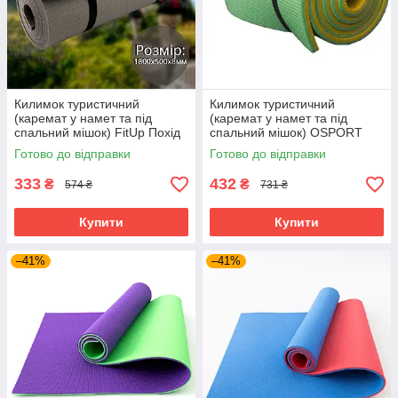
Килимок туристичний
Килимок туристичний
(каремат у намет та під
(каремат у намет та під
спальний мішок) FitUp Похід
спальний мішок) OSPORT
8мм (F-00003)
Tourist 10мм (FI-0082)
Готово до відправки
Готово до відправки
Жовто-зелений
333
432
₴
₴
574 ₴
731 ₴
Купити
Купити
–41%
–41%