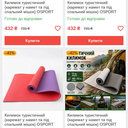
Килимок туристичний
Килимок туристичний
(каремат у намет та під
(каремат у намет та під
спальний мішок) OSPORT
спальний мішок) OSPORT
Tourist 10мм (FI-0082)
Tourist 10мм (FI-0082)
Готово до відправки
Готово до відправки
Жовто-Синій
Салатово-рожевий
432
432
₴
₴
731 ₴
731 ₴
Купити
Купити
–41%
–41%
Килимок туристичний
Килимок туристичний
(каремат у намет та під
(каремат у намет та під
спальний мішок) OSPORT
спальний мішок) OSPORT