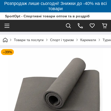
Розпродаж лише сьогодні! Знижки до -40% на всі
товари
SportOpt - Спортивні товари оптом та в роздріб
Товари та послуги
Спорт і туризм
Каремати
Тури
–39%