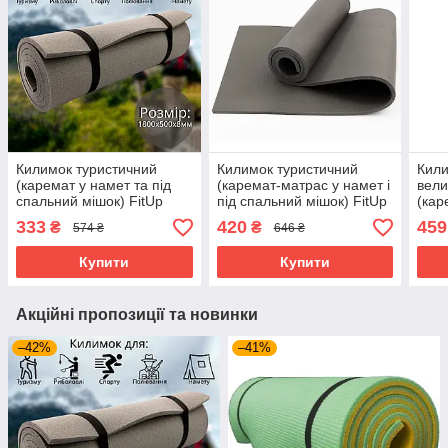
Килимок туристичний
Килимок туристичний
Кили
(каремат у намет та під
(каремат-матрас у намет і
вели
спальний мішок) FitUp
під спальний мішок) FitUp
(кар
Похід 8мм (F-00003)
Похід 12мм (F-00005)
під 
333
420
459
₴
₴
574 ₴
646 ₴
+ 8м
Купити
Купити
Акційні пропозиції та новинки
–42%
–41%