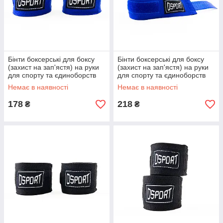
Бінти боксерські для боксу
Бінти боксерські для боксу
(захист на зап'ястя) на руки
(захист на зап'ястя) на руки
для спорту та єдиноборств
для спорту та єдиноборств
2шт 3м OSPORT (bx-0087)
2шт 4м OSPORT (bx-0088)
Немає в наявності
Немає в наявності
Синій
Синій
178
218
₴
₴