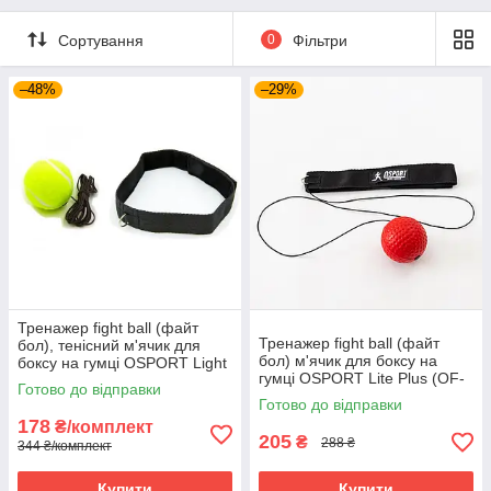
Сортування
0
Фільтри
–48%
–29%
Тренажер fight ball (файт
Тренажер fight ball (файт
бол), тенісний м'ячик для
бол) м'ячик для боксу на
боксу на гумці OSPORT Light
гумці OSPORT Lite Plus (OF-
(FI-0132)
Готово до відправки
0007) Червоний
Готово до відправки
178
₴/комплект
205
₴
288 ₴
344 ₴/комплект
Купити
Купити