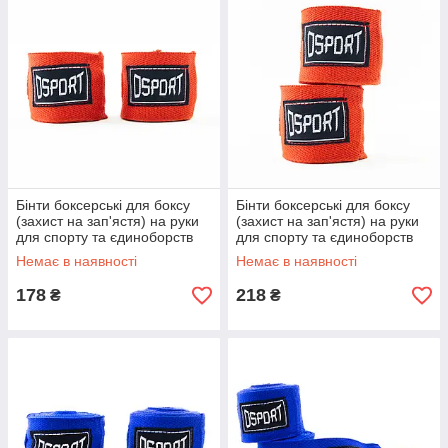
Бінти боксерські для боксу
Бінти боксерські для боксу
(захист на зап'ястя) на руки
(захист на зап'ястя) на руки
для спорту та єдиноборств
для спорту та єдиноборств
2шт 3м OSPORT (bx-0087)
2шт 4м OSPORT (bx-0088)
Немає в наявності
Немає в наявності
Червоний
Червоний
178
218
₴
₴