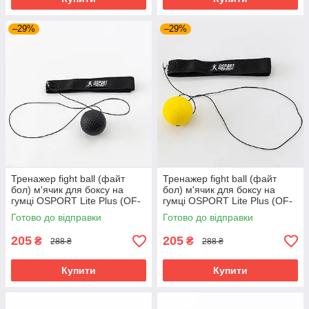
–29%
–29%
Тренажер fight ball (файт
Тренажер fight ball (файт
бол) м'ячик для боксу на
бол) м'ячик для боксу на
гумці OSPORT Lite Plus (OF-
гумці OSPORT Lite Plus (OF-
0007) Чорний
0007) Жовтий
Готово до відправки
Готово до відправки
205
205
₴
₴
288 ₴
288 ₴
Купити
Купити