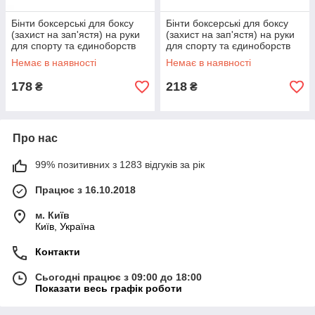
Бінти боксерські для боксу
Бінти боксерські для боксу
(захист на зап'ястя) на руки
(захист на зап'ястя) на руки
для спорту та єдиноборств
для спорту та єдиноборств
2шт 3м OSPORT (bx-0087)
2шт 4м OSPORT (bx-0088)
Немає в наявності
Немає в наявності
Чорний
Чорний
178
218
₴
₴
Про нас
99% позитивних з 1283 відгуків за рік
Працює з 16.10.2018
м. Київ
Київ, Україна
Контакти
Сьогодні працює з 09:00 до 18:00
Показати весь графік роботи