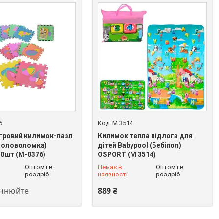
6
M 3514
ігровий килимок-пазл
Килимок тепла підлога для
 головоломка)
дітей Babypool (Бебіпол)
0шт (M-0376)
OSPORT (M 3514)
 625-49-82
+380 (93) 625-49-82
Оптом і в
Немає в
Оптом і в
роздріб
наявності
роздріб
очнюйте
889 ₴