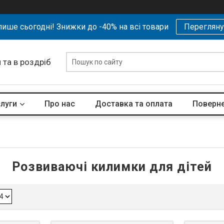
ише сьогодні! Знижки до -40% на всі товари
Перегляну
 та в роздріб
слуги
Про нас
Доставка та оплата
Поверне
Розвиваючі килимки для дітей