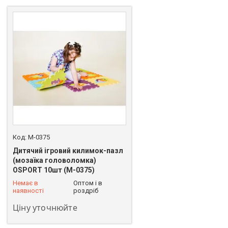
M-0375
Дитячий ігровий килимок-пазл
(мозаїка головоломка)
OSPORT 10шт (M-0375)
+380 (93) 625-49-82
Немає в
Оптом і в
наявності
роздріб
Ціну уточнюйте