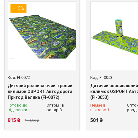
–15%
FI-0072
FI-0053
Дитячий розвиваючий ігровий
Дитячий розвиваючий
килимок OSPORT Автодорога
килимок OSPORT Авт
Пригод Велика (FI-0072)
(FI-0053)
+380 (93) 625-49-82
Готово до
Оптом і в
Немає в
Оптом
відправки
роздріб
наявності
роздр
915 ₴
501 ₴
1 078 ₴