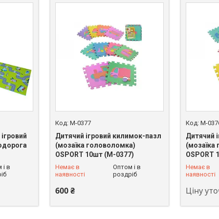
M-0377
M-037
 ігровий
Дитячий ігровий килимок-пазл
Дитячий 
одорога
(мозаїка головоломка)
(мозаїка
OSPORT 10шт (M-0377)
OSPORT 1
+380 (93) 625-49-82
+380 (93)
 і в
Немає в
Оптом і в
Немає в
іб
наявності
роздріб
наявності
600 ₴
Ціну ут