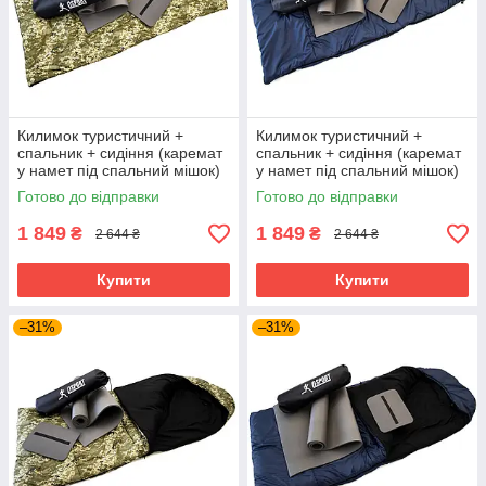
Килимок туристичний +
Килимок туристичний +
спальник + сидіння (каремат
спальник + сидіння (каремат
у намет під спальний мішок)
у намет під спальний мішок)
OSPORT Осінь Medium+ (n-
OSPORT Осінь Medium+ (n-
Готово до відправки
Готово до відправки
0029) Піксель
0029) Синій
1 849
1 849
₴
₴
2 644 ₴
2 644 ₴
Купити
Купити
–31%
–31%