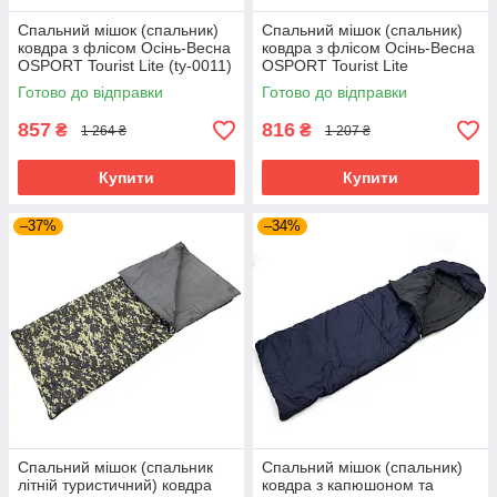
Спальний мішок (спальник)
Спальний мішок (спальник)
ковдра з флісом Осінь-Весна
ковдра з флісом Осінь-Весна
OSPORT Tourist Lite (ty-0011)
OSPORT Tourist Lite
Камуфляж (ty-0010)
Готово до відправки
Готово до відправки
857
816
₴
₴
1 264 ₴
1 207 ₴
Купити
Купити
–37%
–34%
Спальний мішок (спальник
Спальний мішок (спальник)
літній туристичний) ковдра
ковдра з капюшоном та