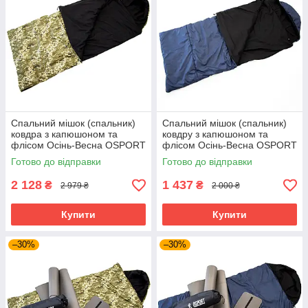
Спальний мішок (спальник)
Спальний мішок (спальник)
ковдра з капюшоном та
ковдру з капюшоном та
флісом Осінь-Весна OSPORT
флісом Осінь-Весна OSPORT
Tourist Medium+ Камуфляж
Tourist Medium+ (ty-0034)
Готово до відправки
Готово до відправки
(ty-0033)
Синій
2 128
1 437
₴
₴
2 979 ₴
2 000 ₴
Купити
Купити
–30%
–30%