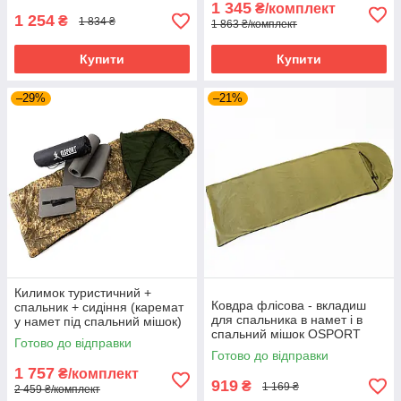
1 345
₴/комплект
1 254
₴
1 834 ₴
1 863 ₴/комплект
Купити
Купити
–29%
–21%
Килимок туристичний +
Ковдра флісова - вкладиш
спальник + сидіння (каремат
для спальника в намет і в
у намет під спальний мішок)
спальний мішок OSPORT
OSPORT Lite Зима (n-0016)
Готово до відправки
(TY-0027) Хакі
Піксель
Готово до відправки
1 757
₴/комплект
919
₴
1 169 ₴
2 459 ₴/комплект