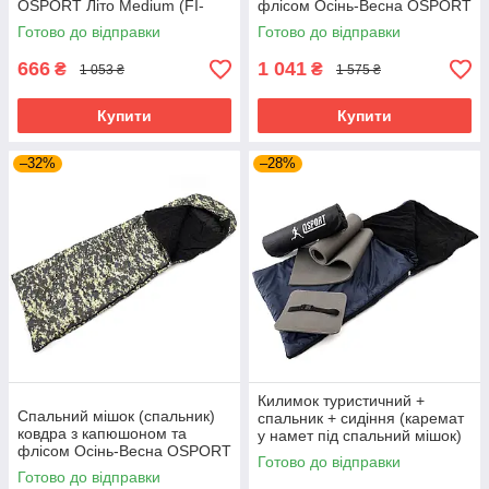
OSPORT Літо Medium (FI-
флісом Осінь-Весна OSPORT
0046)
Tourist Medium (ty-0014)
Готово до відправки
Готово до відправки
666
1 041
₴
₴
1 053 ₴
1 575 ₴
Купити
Купити
–32%
–28%
Килимок туристичний +
Спальний мішок (спальник)
спальник + сидіння (каремат
ковдра з капюшоном та
у намет під спальний мішок)
флісом Осінь-Весна OSPORT
OSPORT Lite Осінь (n-0014)
Готово до відправки
Tourist Medium Камуфляж
Готово до відправки
Піксель (ty-0013)