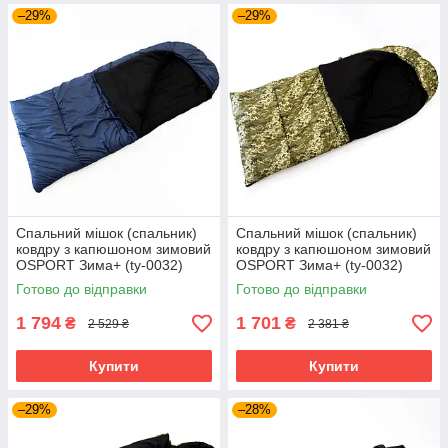
–29%
–29%
Спальний мішок (спальник)
Спальний мішок (спальник)
ковдру з капюшоном зимовий
ковдру з капюшоном зимовий
OSPORT Зима+ (ty-0032)
OSPORT Зима+ (ty-0032)
Синій
Піксель
Готово до відправки
Готово до відправки
1 794
1 701
₴
₴
2 529 ₴
2 381 ₴
Купити
Купити
–29%
–28%