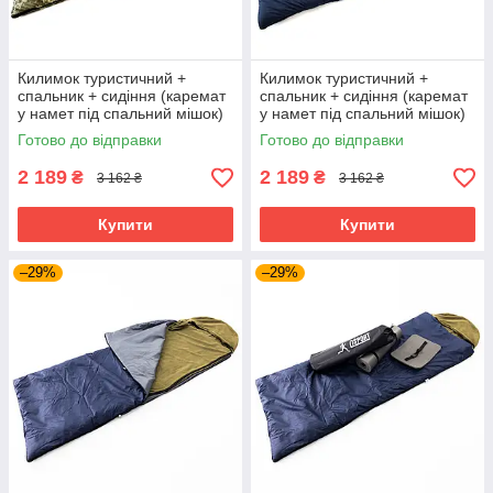
Килимок туристичний +
Килимок туристичний +
спальник + сидіння (каремат
спальник + сидіння (каремат
у намет під спальний мішок)
у намет під спальний мішок)
OSPORT Lite Зима + (n-0027)
OSPORT Lite Зима + (n-0027)
Готово до відправки
Готово до відправки
Піксель
Синій
2 189
2 189
₴
₴
3 162 ₴
3 162 ₴
Купити
Купити
–29%
–29%