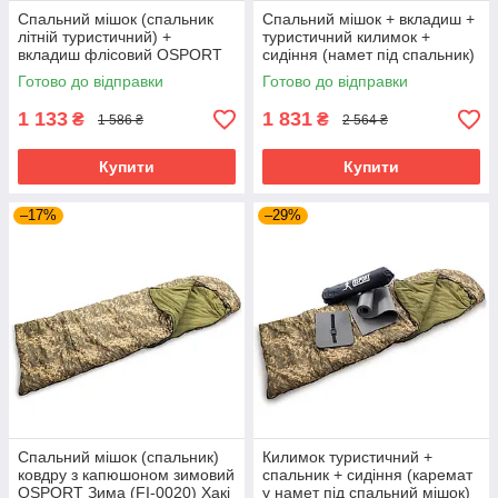
Спальний мішок (спальник
Спальний мішок + вкладиш +
літній туристичний) +
туристичний килимок +
вкладиш флісовий OSPORT
сидіння (намет під спальник)
Літо 2в1 (ty-0036)
OSPORT Літо 4в1 (ty-0037)
Готово до відправки
Готово до відправки
1 133
1 831
₴
₴
1 586 ₴
2 564 ₴
Купити
Купити
–17%
–29%
Спальний мішок (спальник)
Килимок туристичний +
ковдру з капюшоном зимовий
спальник + сидіння (каремат
OSPORT Зима (FI-0020) Хакі
у намет під спальний мішок)