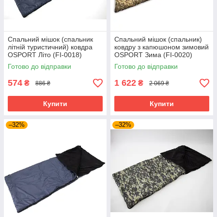
Спальний мішок (спальник
Спальний мішок (спальник)
літній туристичний) ковдра
ковдру з капюшоном зимовий
OSPORT Літо (FI-0018)
OSPORT Зима (FI-0020)
Піксель
Готово до відправки
Готово до відправки
574
1 622
₴
₴
886 ₴
2 069 ₴
Купити
Купити
–32%
–32%