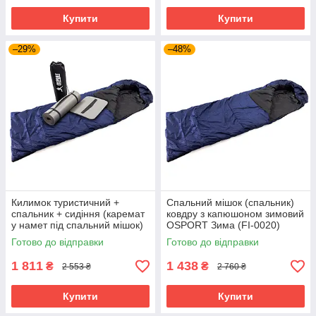
Купити
Купити
–29%
–48%
Килимок туристичний +
Спальний мішок (спальник)
спальник + сидіння (каремат
ковдру з капюшоном зимовий
у намет під спальний мішок)
OSPORT Зима (FI-0020)
OSPORT Lite Зима (n-0016)
Темно-синій
Готово до відправки
Готово до відправки
Темно-синій
1 811
1 438
₴
₴
2 553 ₴
2 760 ₴
Купити
Купити