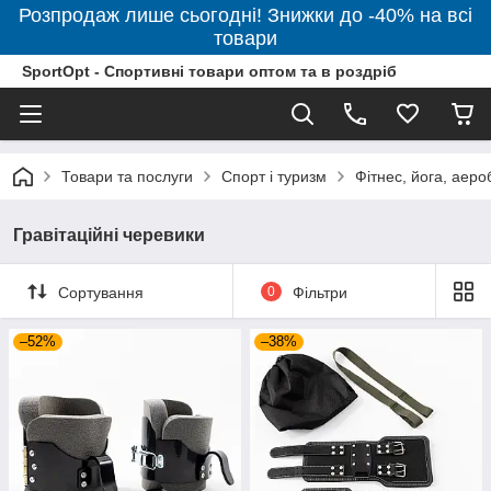
Розпродаж лише сьогодні! Знижки до -40% на всі
товари
SportOpt - Спортивні товари оптом та в роздріб
Товари та послуги
Спорт і туризм
Фітнес, йога, аеро
Гравітаційні черевики
Сортування
0
Фільтри
–52%
–38%