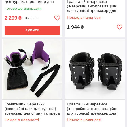
для турніка) тренажер для
Гравітаційні черевики
спини OSPORT Premium
(інверсійні антигравітаційні
Готово до відправки
(OF-0003) Чорно-фіолетовий
для турніка) тренажер для
спини OSPORT Lite (OF-
2 299
Немає в наявності
₴
3 715 ₴
0001)
1 944
₴
Купити
Гравітаційні черевики
Гравітаційні черевики
(інверсійні гаки для турніка)
(інверсійні антигравітаційні
тренажер для спини та преса
для турніка) тренажер для
OSPORT Medium (OF-0002)
спини OSPORT Premium
Немає в наявності
Немає в наявності
Фіолетовий
(OF-0003) Чорно-чорний