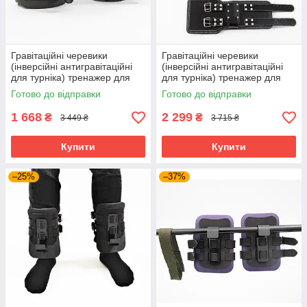
Гравітаційні черевики
Гравітаційні черевики
(інверсійні антигравітаційні
(інверсійні антигравітаційні
для турніка) тренажер для
для турніка) тренажер для
спини OSPORT Pro (OF-
спини OSPORT Premium
Готово до відправки
Готово до відправки
0005)
(OF-0003) Чорно-сірий
1 668
2 299
₴
₴
3 449 ₴
3 715 ₴
Купити
Купити
–25%
–37%