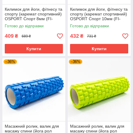
Килимок для йоги, фітнесу та
Килимок для йоги, фітнесу та
спорту (каремат спортивний)
спорту (каремат спортивний)
OSPORT Спорт 8мм (FI-
OSPORT Спорт 10мм (FI-
0083) Салатово-фіолетовий
0083-1) Салатово-
Готово до відправки
Готово до відправки
фіолетовий
409
432
₴
₴
689 ₴
731 ₴
Купити
Купити
–36%
–36%
Масажний ролик, валик для
Масажний ролик, валик для
масажу спини (йога рол
масажу спини (йога рол