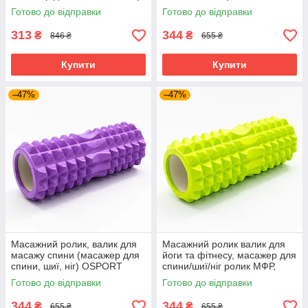
OSPORT 33*14см (MS 0857)
33*13см (MS 0857-4) Чорний
Готово до відправки
Готово до відправки
Чорний
313
344
₴
₴
846 ₴
655 ₴
Купити
Купити
–47%
–47%
Масажний ролик, валик для
Масажний ролик валик для
масажу спини (масажер для
йоги та фітнесу, масажер для
спини, шиї, ніг) OSPORT
спини/шиї/ніг ролик МФР,
33*13см (MS 0857-4)
масажний рол OSPORT
Готово до відправки
Готово до відправки
Фіолетовий
33х13 см (MS 0857-4)
Зелений
344
344
₴
₴
655 ₴
655 ₴