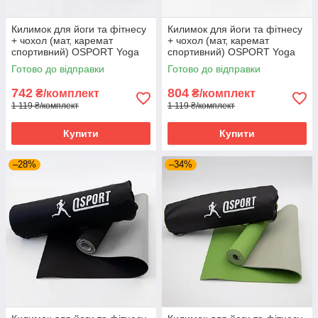
Килимок для йоги та фітнесу
Килимок для йоги та фітнесу
+ чохол (мат, каремат
+ чохол (мат, каремат
спортивний) OSPORT Yoga
спортивний) OSPORT Yoga
ECO Pro 6мм (n-0007)
ECO Pro 6мм (n-0007)
Готово до відправки
Готово до відправки
Синьо-блакитний
Фіолетово-рожевий
742
804
₴/комплект
₴/комплект
1 119 ₴/комплект
1 119 ₴/комплект
Купити
Купити
–28%
–34%