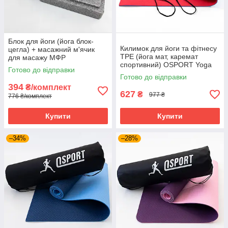
Блок для йоги (йога блок-
Килимок для йоги та фітнесу
цегла) + масажний м'ячик
TPE (йога мат, каремат
для масажу МФР
спортивний) OSPORT Yoga
міофасціального релізу
Готово до відправки
ECO Pro 6мм (FI-0076)
OSPORT (MS 2231)
Готово до відправки
Червоно-блакитний
394
₴/комплект
627
₴
977 ₴
776 ₴/комплект
Купити
Купити
–34%
–28%