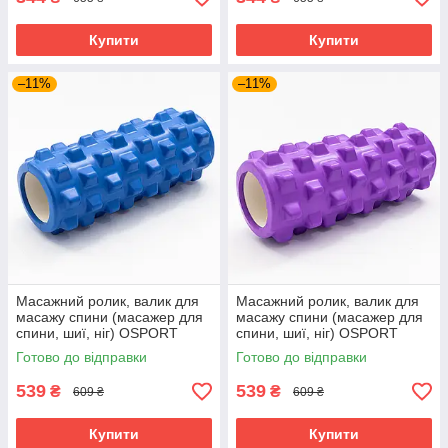
Купити
Купити
–11%
–11%
Масажний ролик, валик для
Масажний ролик, валик для
масажу спини (масажер для
масажу спини (масажер для
спини, шиї, ніг) OSPORT
спини, шиї, ніг) OSPORT
33*14см (MS 0857-9) Синій
33*14см (MS 0857-9)
Готово до відправки
Готово до відправки
Фіолетовий
539
539
₴
₴
609 ₴
609 ₴
Купити
Купити