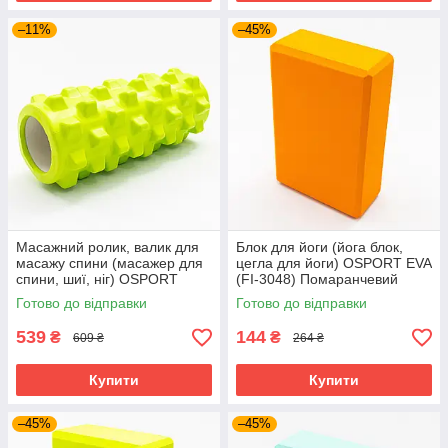
–11%
–45%
Масажний ролик, валик для
Блок для йоги (йога блок,
масажу спини (масажер для
цегла для йоги) OSPORT EVA
спини, шиї, ніг) OSPORT
(FI-3048) Помаранчевий
33*14см (MS 0857-9)
Готово до відправки
Готово до відправки
Зелений
539
144
₴
₴
609 ₴
264 ₴
Купити
Купити
–45%
–45%