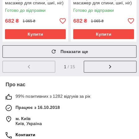
масажер для спини, шиї, ніг)
масажер для спини, шиї, ніг)
OSPORT 45*14см (MS 1843-
OSPORT 45*14см (MS 1843-
Готово до відправки
Готово до відправки
2) Синій
2)
682
682
₴
₴
1 065 ₴
1 065 ₴
Купити
Купити
Показати ще
1
/ 15
Про нас
99% позитивних з 1282 відгуків за рік
Працює з 16.10.2018
м. Київ
Київ, Україна
Контакти