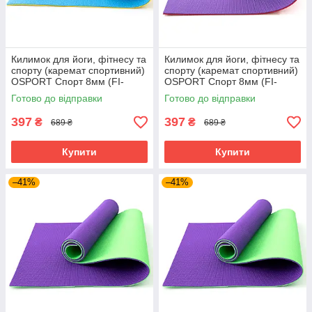
Килимок для йоги, фітнесу та
Килимок для йоги, фітнесу та
спорту (каремат спортивний)
спорту (каремат спортивний)
OSPORT Спорт 8мм (FI-
OSPORT Спорт 8мм (FI-
0083) Синьо-жовтий
0083) Червоно-фіолетовий
Готово до відправки
Готово до відправки
397
397
₴
₴
689 ₴
689 ₴
Купити
Купити
–41%
–41%