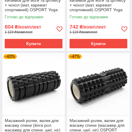
Килимок для йоги та фітнесу
Килимок для йоги та фітнесу
+ чохол (мат, каремат
+ чохол (мат, каремат
спортивний) OSPORT Yoga
спортивний) OSPORT Yoga
ECO Pro 6мм (n-0007)
ECO Pro 6мм (n-0007)
Готово до відправки
Готово до відправки
Чорно-сірий
Оливково-Сірий
804
742
₴/комплект
₴/комплект
1 119 ₴/комплект
1 119 ₴/комплект
Купити
Купити
–63%
–47%
Масажний ролик, валик для
Масажний ролик, валик для
масажу спини (йога рол
масажу спини (масажер для
масажер для спини, шиї, ніг)
спини, шиї, ніг) OSPORT