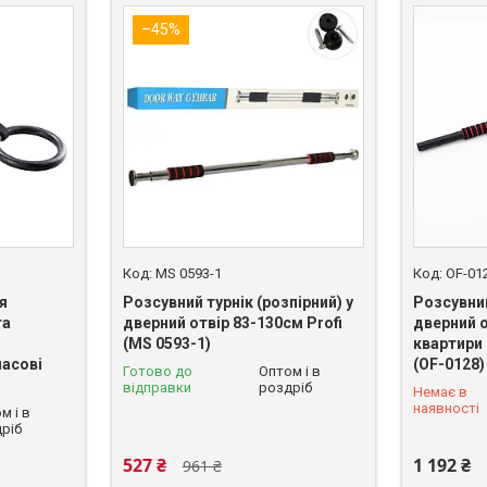
–45%
MS 0593-1
OF-01
я
Розсувний турнік (розпірний) у
Розсувний
та
дверний отвір 83-130см Profi
дверний о
(MS 0593-1)
квартири
асові
(OF-0128)
Готово до
Оптом і в
відправки
роздріб
Немає в
+380 (93)
наявності
м і в
ріб
527 ₴
1 192 ₴
961 ₴