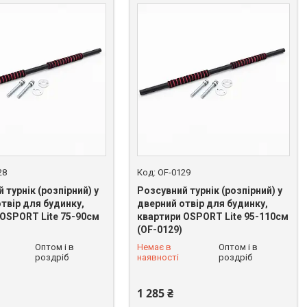
28
OF-0129
 турнік (розпірний) у
Розсувний турнік (розпірний) у
твір для будинку,
дверний отвір для будинку,
 OSPORT Lite 75-90см
квартири OSPORT Lite 95-110см
(OF-0129)
Оптом і в
Немає в
Оптом і в
 625-49-82
+380 (93) 625-49-82
роздріб
наявності
роздріб
1 285 ₴