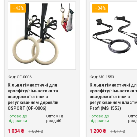
–43%
–34%
OF-0006
MS 1553
Кільця гімнастичні для
Кільця гімнастичні дл
кросфіту/гімнастики та
кросфіту/гімнастики 
шведської стінки з
шведської стінки з
регулюванням дерев'яні
регулюванням пластм
OSPORT (OF-0006)
Profi (MS 1553)
Готово до
Оптом і в
Готово до
Опто
відправки
роздріб
відправки
розд
1 034 ₴
1 200 ₴
1 804 ₴
1 817 ₴