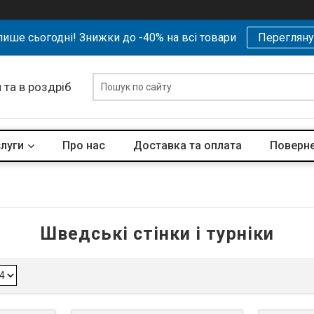
ише сьогодні! Знижки до -40% на всі товари
Перегляну
 та в роздріб
слуги
Про нас
Доставка та оплата
Поверне
Шведські стінки і турніки