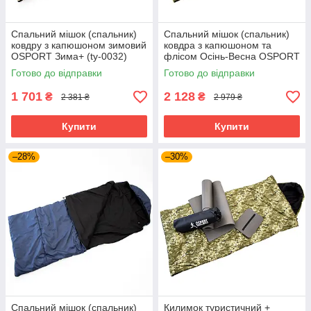
Спальний мішок (спальник)
Спальний мішок (спальник)
ковдру з капюшоном зимовий
ковдра з капюшоном та
OSPORT Зима+ (ty-0032)
флісом Осінь-Весна OSPORT
Піксель
Tourist Medium+ Камуфляж
Готово до відправки
Готово до відправки
(ty-0033)
1 701
2 128
₴
₴
2 381 ₴
2 979 ₴
Купити
Купити
–28%
–30%
Спальний мішок (спальник)
Килимок туристичний +