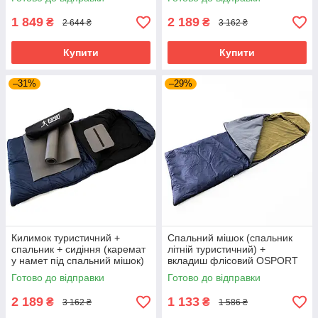
0029) Синій
Піксель
1 849
2 189
₴
₴
2 644 ₴
3 162 ₴
Купити
Купити
–31%
–29%
Килимок туристичний +
Спальний мішок (спальник
спальник + сидіння (каремат
літній туристичний) +
у намет під спальний мішок)
вкладиш флісовий OSPORT
OSPORT Lite Зима + (n-0027)
Літо 2в1 (ty-0036)
Готово до відправки
Готово до відправки
Синій
2 189
1 133
₴
₴
3 162 ₴
1 586 ₴