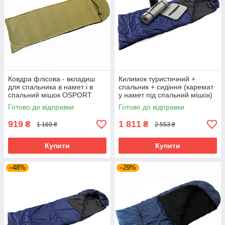
Ковдра флісова - вкладиш
Килимок туристичний +
для спальника в намет і в
спальник + сидіння (каремат
спальний мішок OSPORT
у намет під спальний мішок)
(TY-0027) Хакі
OSPORT Lite Зима (n-0016)
Готово до відправки
Готово до відправки
Темно-синій
919
1 811
₴
₴
1 169 ₴
2 553 ₴
Купити
Купити
–48%
–29%