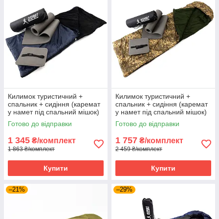
Килимок туристичний +
Килимок туристичний +
спальник + сидіння (каремат
спальник + сидіння (каремат
у намет під спальний мішок)
у намет під спальний мішок)
OSPORT Lite Осінь (n-0014)
OSPORT Lite Зима (n-0016)
Готово до відправки
Готово до відправки
Піксель
1 345
1 757
₴/комплект
₴/комплект
1 863 ₴/комплект
2 459 ₴/комплект
Купити
Купити
–21%
–29%