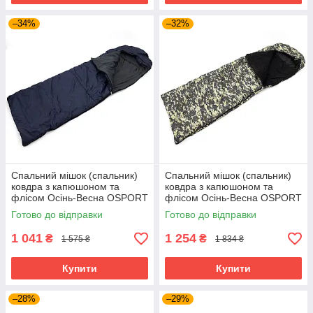
–34%
–32%
Спальний мішок (спальник)
Спальний мішок (спальник)
ковдра з капюшоном та
ковдра з капюшоном та
флісом Осінь-Весна OSPORT
флісом Осінь-Весна OSPORT
Tourist Medium (ty-0014)
Tourist Medium Камуфляж
Готово до відправки
Готово до відправки
Піксель (ty-0013)
1 041
1 254
₴
₴
1 575 ₴
1 834 ₴
Купити
Купити
–28%
–29%