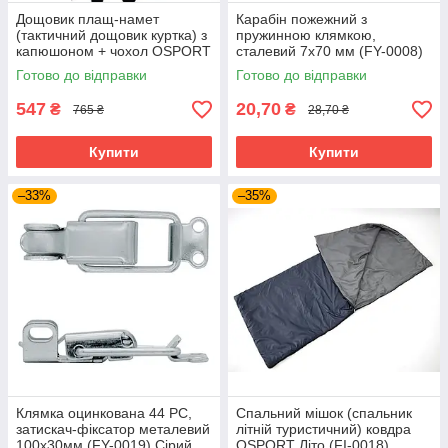
Дощовик плащ-намет
Карабін пожежний з
(тактичний дощовик куртка) з
пружинною клямкою,
капюшоном + чохол OSPORT
сталевий 7x70 мм (FY-0008)
(ty-0031) Піксель
Сірий
Готово до відправки
Готово до відправки
547
20,70
₴
₴
765 ₴
28,70 ₴
Купити
Купити
–33%
–35%
Клямка оцинкована 44 PC,
Спальний мішок (спальник
затискач-фіксатор металевий
літній туристичний) ковдра
100х30мм (FY-0019) Сірий
OSPORT Літо (FI-0018)