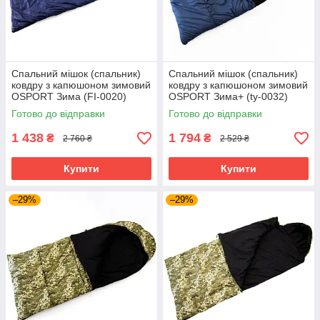
Спальний мішок (спальник)
Спальний мішок (спальник)
ковдру з капюшоном зимовий
ковдру з капюшоном зимовий
OSPORT Зима (FI-0020)
OSPORT Зима+ (ty-0032)
Темно-синій
Синій
Готово до відправки
Готово до відправки
1 438
1 794
₴
₴
2 760 ₴
2 529 ₴
Купити
Купити
–29%
–29%