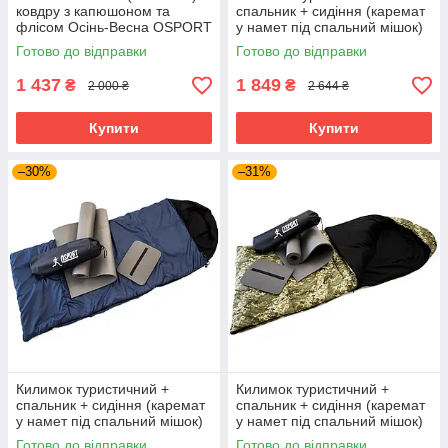
ковдру з капюшоном та
спальник + сидіння (каремат
флісом Осінь-Весна OSPORT
у намет під спальний мішок)
Tourist Medium+ (ty-0034)
OSPORT Осінь Medium+ (n-
Готово до відправки
Готово до відправки
Синій
0029) Піксель
1 437
1 849
₴
₴
2 000 ₴
2 644 ₴
Купити
Купити
–30%
–31%
Килимок туристичний +
Килимок туристичний +
спальник + сидіння (каремат
спальник + сидіння (каремат
у намет під спальний мішок)
у намет під спальний мішок)
OSPORT Осінь Medium+ (n-
OSPORT Lite Зима + (n-0027)
Готово до відправки
Готово до відправки