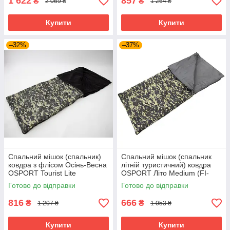
1 622
857
₴
₴
2 069 ₴
1 264 ₴
Купити
Купити
–32%
–37%
Спальний мішок (спальник)
Спальний мішок (спальник
ковдра з флісом Осінь-Весна
літній туристичний) ковдра
OSPORT Tourist Lite
OSPORT Літо Medium (FI-
Камуфляж (ty-0010)
0046)
Готово до відправки
Готово до відправки
816
666
₴
₴
1 207 ₴
1 053 ₴
Купити
Купити