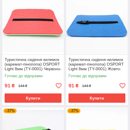
Туристична сидіння-килимок
Туристична сидіння-килимок
(каремат-пінопопа) OSPORT
(каремат-пінопопа) OSPORT
Light 8мм (TY-0001) Червоно-
Light 8мм (TY-0001) Жовто-
салатовий
синій
Готово до відправки
Готово до відправки
91
91
₴
₴
144 ₴
144 ₴
Купити
Купити
–37%
–37%