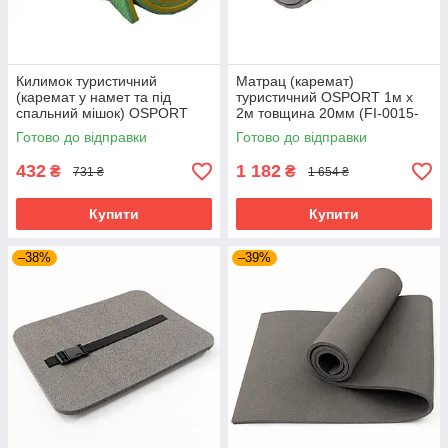
Килимок туристичний
Матрац (каремат)
(каремат у намет та під
туристичний OSPORT 1м х
спальний мішок) OSPORT
2м товщина 20мм (FI-0015-
Tourist 10мм (FI-0082)
20)
Готово до відправки
Готово до відправки
Жовто-зелений
432
1 182
₴
₴
731 ₴
1 654 ₴
Купити
Купити
–38%
–39%