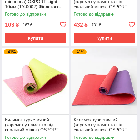
(пінопопа) OSPORT Light
(каремат у намет та під
10мм (TY-0002) Фіолетово-
спальний мішок) OSPORT
оранжевий
Tourist 10мм (FI-0082)
Готово до відправки
Готово до відправки
Жовто-Синій
103
432
₴
₴
167 ₴
731 ₴
Купити
Купити
–41%
–41%
Килимок туристичний
Килимок туристичний
(каремат у намет та під
(каремат у намет та під
спальний мішок) OSPORT
спальний мішок) OSPORT
Tourist 10мм (FI-0082)
Tourist 10мм (FI-0082)
Готово до відправки
Готово до відправки
Салатово-рожевий
Червоно-фіолетовий