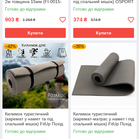
2м товщина 15мм (FI-0015-
під спальний мішок) OSPORT
15)
Похід 8мм (ty-0015)
Готово до відправки
Готово до відправки
903
374
₴
₴
1 264 ₴
574 ₴
Купити
Купити
–42%
–35%
Килимок туристичний
Килимок туристичний
(каремат у намет та під
(каремат-матрас у намет і під
спальний мішок) FitUp Похід
спальний мішок) FitUp Похід
8мм (F-00003)
12мм (F-00005)
Готово до відправки
Готово до відправки