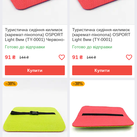
Туристична сидіння-килимок
Туристична сидіння-килимок
(каремат-пінопопа) OSPORT
(каремат-пінопопа) OSPORT
Light 8мм (TY-0001) Червоно-
Light 8мм (TY-0001)
синій
Фіолетово-червоний
Готово до відправки
Готово до відправки
91
91
₴
₴
144 ₴
144 ₴
Купити
Купити
–38%
–38%