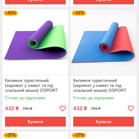
–41%
–41%
Килимок туристичний
Килимок туристичний
(каремат у намет та під
(каремат у намет та під
спальний мішок) OSPORT
спальний мішок) OSPORT
Tourist 10мм (FI-0082)
Tourist 10мм (FI-0082)
Готово до відправки
Готово до відправки
Фіолетово-салатовий
Червоно-синій
432
432
₴
₴
731 ₴
731 ₴
Купити
Купити
–37%
–37%