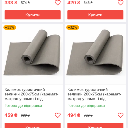
333
420
₴
₴
574 ₴
646 ₴
Купити
Купити
–33%
–32%
Килимок туристичний
Килимок туристичний
великий 200х75см (каремат-
великий 200х75см (каремат-
матрац у намет і під
матрац у намет і під
спальник) FitUp Похід + 8мм
спальник) FitUp Похід + 10мм
Готово до відправки
Готово до відправки
(F-00024)
(F-00022)
459
494
₴
₴
689 ₴
728 ₴
Купити
Купити