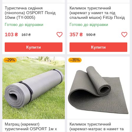
Туристична сидіння
Килимок туристичний
(пінопопа) OSPORT Похід
(каремат у намет та під
10мм (TY-0005)
спальний мішок) FitUp Похід
10мм (F-00004)
Готово до відправки
Готово до відправки
103
357
₴
₴
167 ₴
590 ₴
Купити
Купити
–29%
–35%
Матрац (каремат)
Килимок туристичний
туристичний OSPORT 1м х
(каремат-матрас в намет та