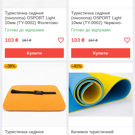
Туристична сидіння
Туристична сидіння
(пінопопа) OSPORT Light
(пінопопа) OSPORT Light
10мм (TY-0002) Фіолетово-
10мм (TY-0002) Червоно-
салатовий
зелений
Готово до відправки
Готово до відправки
103
103
₴
₴
167 ₴
167 ₴
Купити
Купити
–38%
–41%
Туристична сидіння
Килимок туристичний