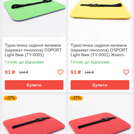
Туристична сидіння-килимок
Туристична сидіння-килимок
(каремат-пінопопа) OSPORT
(каремат-пінопопа) OSPORT
Light 8мм (TY-0001)
Light 8мм (TY-0001) Жовто-
Фіолетово-салатовий
салатовий
Готово до відправки
Готово до відправки
91
91
₴
₴
144 ₴
144 ₴
Купити
Купити
–37%
–37%