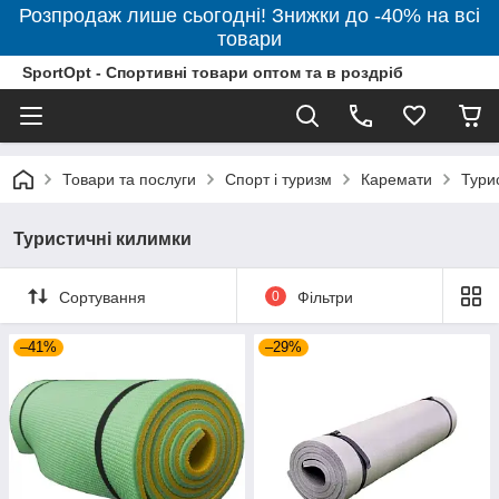
Розпродаж лише сьогодні! Знижки до -40% на всі
товари
SportOpt - Спортивні товари оптом та в роздріб
Товари та послуги
Спорт і туризм
Каремати
Тури
Туристичні килимки
Сортування
0
Фільтри
–41%
–29%