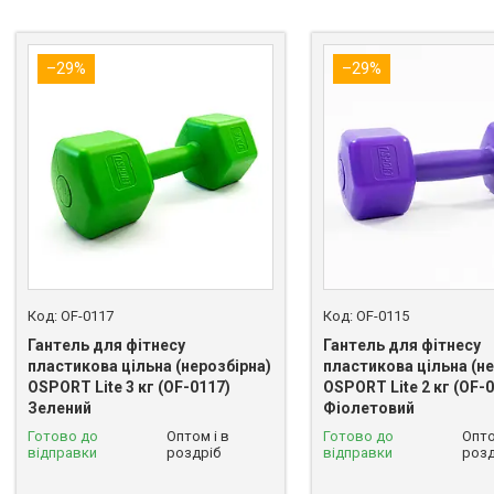
–29%
–29%
OF-0117
OF-0115
Гантель для фітнесу
Гантель для фітнесу
пластикова цільна (нерозбірна)
пластикова цільна (не
OSPORT Lite 3 кг (OF-0117)
OSPORT Lite 2 кг (OF-
Зелений
Фіолетовий
Готово до
Оптом і в
Готово до
Опто
відправки
роздріб
відправки
розд