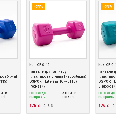
–29%
–29%
OF-0115
OF-01
Гантель для фітнесу
Гантель 
розбірна)
пластикова цільна (нерозбірна)
пластиков
0115)
OSPORT Lite 2 кг (OF-0115)
OSPORT Li
Рожевий
Бірюзови
м і в
Готово до
Оптом і в
Готово до
ріб
відправки
роздріб
відправки
176 ₴
176 ₴
248 ₴
2