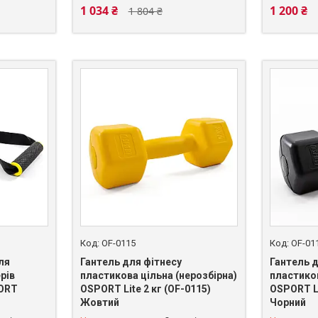
1 034 ₴
1 200 ₴
1 804 ₴
OF-0115
OF-01
ля
Гантель для фітнесу
Гантель 
рів
пластикова цільна (нерозбірна)
пластиков
PORT
OSPORT Lite 2 кг (OF-0115)
OSPORT Li
Жовтий
Чорний
+380 (93) 625-49-82
+380 (93)