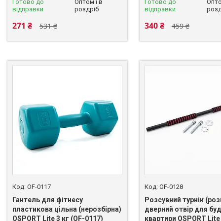
Готово до
Оптом і в
Готово до
Опто
відправки
роздріб
відправки
розд
271 ₴
340 ₴
531 ₴
459 ₴
OF-0117
OF-0128
Гантель для фітнесу
Розсувний турнік (роз
пластикова цільна (нерозбірна)
дверний отвір для буд
OSPORT Lite 3 кг (OF-0117)
квартири OSPORT Lite