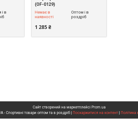
(OF-0129)
+380 (93) 625-49-82
 і в
Немає в
Оптом і в
іб
наявності
роздріб
1 285 ₴
Сайт створений на маркетплейсі
Prom.ua
SPORTOPT.ORG.UA - Спортивні товари оптом та в роздріб |
Поскаржитися на контент
|
Політика 