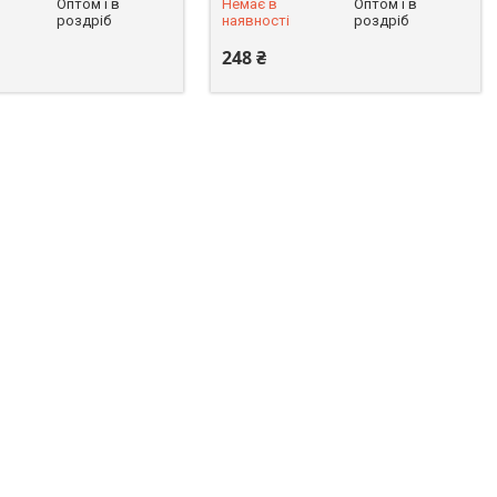
Оптом і в
Немає в
Оптом і в
роздріб
наявності
роздріб
248 ₴