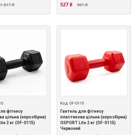
527 ₴
1 817 ₴
961 ₴
15
OF-0115
для фітнесу
Гантель для фітнесу
а цільна (нерозбірна)
пластикова цільна (нерозбірна)
te 2 кг (OF-0115)
OSPORT Lite 2 кг (OF-0115)
Червоний
 625-49-82
+380 (93) 625-49-82