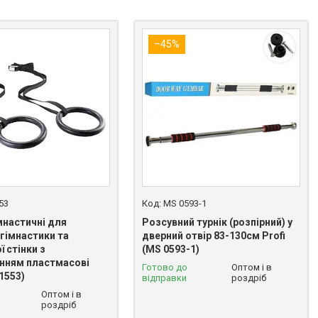
–45%
53
MS 0593-1
мнастичні для
Розсувний турнік (розпірний) у
гімнастики та
дверний отвір 83-130см Profi
 стінки з
(MS 0593-1)
нням пластмасові
Готово до
Оптом і в
 1553)
відправки
роздріб
Оптом і в
роздріб