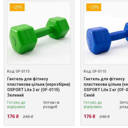
–29%
–29%
OF-0115
OF-0115
Гантель для фітнесу
Гантель для фітнесу
пластикова цільна (нерозбірна)
пластикова цільна (не
OSPORT Lite 2 кг (OF-0115)
OSPORT Lite 2 кг (OF-
Зелений
Синій
Готово до
Оптом і в
Готово до
Опто
відправки
роздріб
відправки
розд
176 ₴
176 ₴
248 ₴
248 ₴