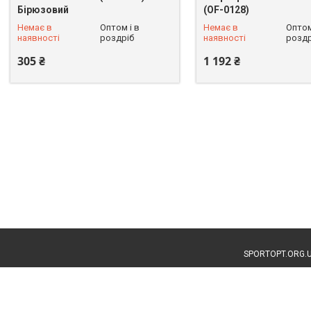
Бірюзовий
(OF-0128)
+380 (93) 625-49-82
+380 (93) 625-49-82
Немає в
Оптом і в
Немає в
Оптом
наявності
роздріб
наявності
роздр
305 ₴
1 192 ₴