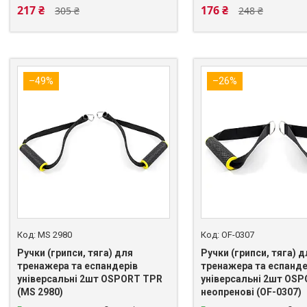
217 ₴
176 ₴
305 ₴
248 ₴
–49%
–26%
MS 2980
OF-0307
Ручки (грипси, тяга) для
Ручки (грипси, тяга) д
тренажера та еспандерів
тренажера та еспанде
універсальні 2шт OSPORT TPR
універсальні 2шт OS
(MS 2980)
неопренові (OF-0307)