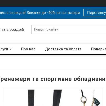
ише сьогодні! Знижки до -40% на всі товари
Перегляну
 та в роздріб
слуги
Про нас
Доставка та оплата
Поверне
Тренажери та спортивне обладнанн