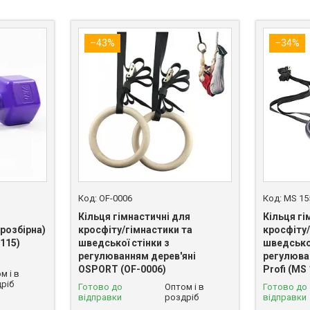
–43%
–34%
OF-0006
MS 15
Кільця гімнастичні для
Кільця гі
розбірна)
кросфіту/гімнастики та
кросфіту/
0115)
шведської стінки з
шведської
регулюванням дерев'яні
регулюва
OSPORT (OF-0006)
Profi (MS
м і в
ріб
Готово до
Оптом і в
Готово до
відправки
роздріб
відправки