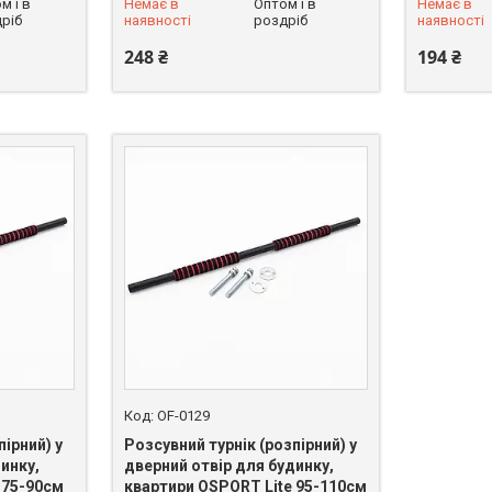
м і в
Немає в
Оптом і в
Немає в
ріб
наявності
роздріб
наявності
248 ₴
194 ₴
OF-0129
пірний) у
Розсувний турнік (розпірний) у
инку,
дверний отвір для будинку,
 75-90см
квартири OSPORT Lite 95-110см