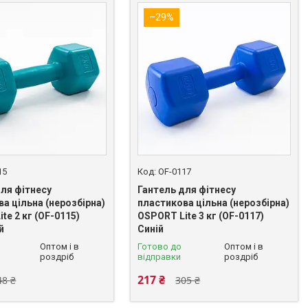
–29%
15
OF-0117
для фітнесу
Гантель для фітнесу
а цільна (нерозбірна)
пластикова цільна (нерозбірна)
te 2 кг (OF-0115)
OSPORT Lite 3 кг (OF-0117)
й
Синій
Оптом і в
Готово до
Оптом і в
роздріб
відправки
роздріб
217 ₴
48 ₴
305 ₴