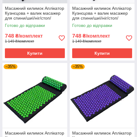
Масажний килимок Аплікатор
Масажний килимок Аплікатор
Кузнєцова + валик масажер
Кузнєцова + валик масажер
для спини/шиї/ніг/стоп/
для спини/шиї/ніг/стоп/
голови/тіла OSPORT Pro (apl-
голови/тіла OSPORT Pro (apl-
Готово до відправки
Готово до відправки
011) Чорно-білий
011) Чорно-червоний
748
748
₴/комплект
₴/комплект
1 149 ₴/комплект
1 149 ₴/комплект
Купити
Купити
–35%
–35%
Масажний килимок Аплікатор
Масажний килимок Аплікатор