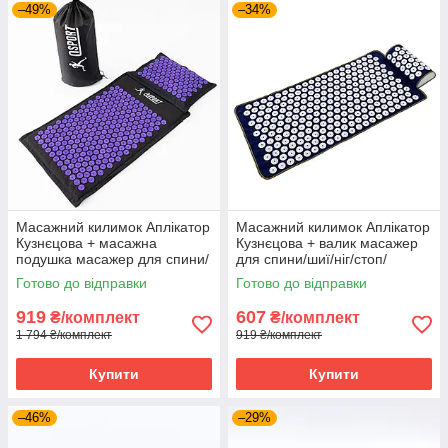
–49%
–34%
Масажний килимок Аплікатор
Масажний килимок Аплікатор
Кузнєцова + масажна
Кузнєцова + валик масажер
подушка масажер для спини/
для спини/шиї/ніг/стоп/
шиї/голови OSPORT Pro (apl-
голови/тіла OSPORT (n-0004)
Готово до відправки
Готово до відправки
777) Чорно-фіолетовий
Синьо-білий
919
607
₴/комплект
₴/комплект
1 794 ₴/комплект
919 ₴/комплект
Купити
Купити
–46%
–29%