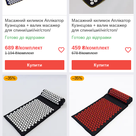
Масажний килимок Аплікатор
Масажний килимок Аплікатор
Кузнєцова + валик масажер
Кузнєцова + валик масажер
для спини/шиї/ніг/стоп/
для спини/шиї/ніг/стоп/
голови/тіла OSPORT (n-0009)
голови/тіла OSPORT (n-0002)
Готово до відправки
Готово до відправки
Синьо-білий
Чорно-білий
689
459
₴/комплект
₴/комплект
1 194 ₴/комплект
678 ₴/комплект
Купити
Купити
–35%
–35%