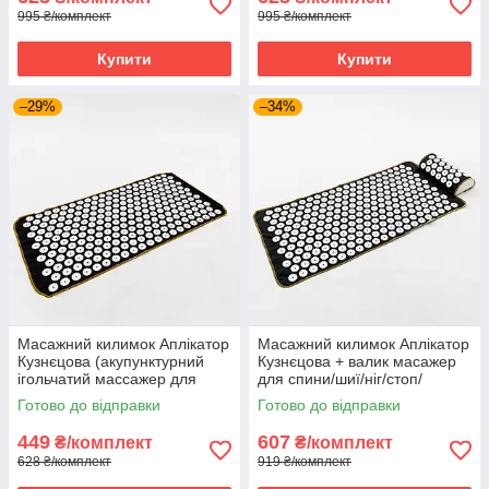
995 ₴/комплект
995 ₴/комплект
Купити
Купити
–29%
–34%
Масажний килимок Аплікатор
Масажний килимок Аплікатор
Кузнєцова (акупунктурний
Кузнєцова + валик масажер
ігольчатий массажер для
для спини/шиї/ніг/стоп/
спини) OSPORT Lite 80 (apl-
голови/тіла OSPORT (n-0004)
Готово до відправки
Готово до відправки
009) Чорно-білий
Чорно-білий
449
607
₴/комплект
₴/комплект
628 ₴/комплект
919 ₴/комплект