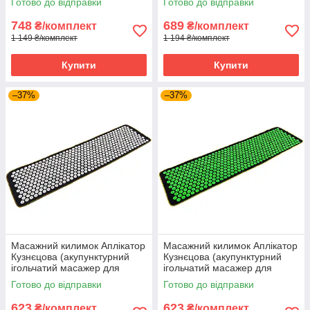
Готово до відправки
Готово до відправки
011) Чорно-бірюзовий
Чорно-білий
748
689
₴/комплект
₴/комплект
1 149 ₴/комплект
1 194 ₴/комплект
Купити
Купити
–37%
–37%
Масажний килимок Аплікатор
Масажний килимок Аплікатор
Кузнєцова (акупунктурний
Кузнєцова (акупунктурний
ігольчатий масажер для
ігольчатий масажер для
спини) OSPORT Lite 145 (apl-
спини) OSPORT Lite 145 (apl-
Готово до відправки
Готово до відправки
010) Чорно-білий
010) Чорно-зелений
623
623
₴/комплект
₴/комплект