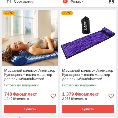
Сортування
0
Фільтри
–35%
–33%
Масажний килимок Аплікатор
Масажний килимок Аплікатор
Кузнєцова + валик масажер
Кузнєцова + валик масажер
для спини/шиї/ніг/стоп/
для спини/шиї/ніг/стоп/
голови/тіла OSPORT Pro (apl-
голови/тіла OSPORT Pro (n-
Готово до відправки
Готово до відправки
011) Синьо-білий
0006) Чорно-фіолетовий
748
1 379
₴/комплект
₴/комплект
1 149 ₴/комплект
2 053 ₴/комплект
Купити
Купити