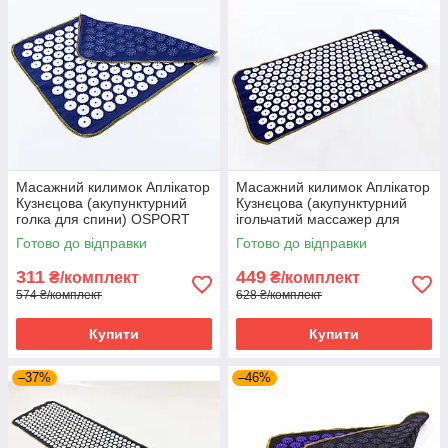
Масажний килимок Аплікатор
Масажний килимок Аплікатор
Кузнєцова (акупунктурний
Кузнєцова (акупунктурний
голка для спини) OSPORT
ігольчатий массажер для
Lite 50 (apl-004) Синьо-білий
спини) OSPORT Lite 80 (apl-
Готово до відправки
Готово до відправки
009) Синьо-білий
311
449
₴/комплект
₴/комплект
574 ₴/комплект
628 ₴/комплект
Купити
Купити
–37%
–46%