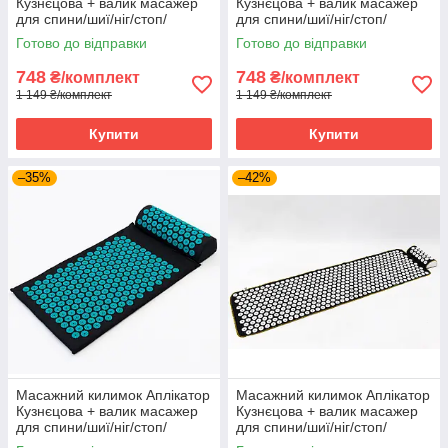
Кузнєцова + валик масажер
Кузнєцова + валик масажер
для спини/шиї/ніг/стоп/
для спини/шиї/ніг/стоп/
голови/тіла OSPORT Pro (apl-
голови/тіла OSPORT Pro (apl-
Готово до відправки
Готово до відправки
011) Чорно-салатовий
011) Чорно-фіолетовий
748
748
₴/комплект
₴/комплект
1 149 ₴/комплект
1 149 ₴/комплект
Купити
Купити
–35%
–42%
Масажний килимок Аплікатор
Масажний килимок Аплікатор
Кузнєцова + валик масажер
Кузнєцова + валик масажер
для спини/шиї/ніг/стоп/
для спини/шиї/ніг/стоп/
голови/тіла OSPORT Pro (apl-
голови/тіла OSPORT (n-0009)