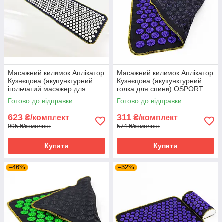
Масажний килимок Аплікатор
Масажний килимок Аплікатор
Кузнєцова (акупунктурний
Кузнєцова (акупунктурний
ігольчатий масажер для
голка для спини) OSPORT
спини) OSPORT Lite 145 (apl-
Lite 50 (apl-004) Чорно-
Готово до відправки
Готово до відправки
010) Синьо-білий
фіолетовий
623
311
₴/комплект
₴/комплект
995 ₴/комплект
574 ₴/комплект
Купити
Купити
–46%
–32%