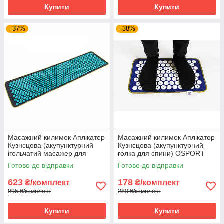
Купити
Купити
–37%
–38%
Масажний килимок Аплікатор
Масажний килимок Аплікатор
Кузнєцова (акупунктурний
Кузнєцова (акупунктурний
ігольчатий масажер для
голка для спини) OSPORT
спини) OSPORT Lite 145 (apl-
Lite Mini (apl-018) Синьо-
Готово до відправки
Готово до відправки
010) Чорно-бірюзовий
білий
623
178
₴/комплект
₴/комплект
995 ₴/комплект
288 ₴/комплект
Купити
Купити