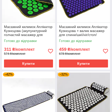
Масажний килимок Аплікатор
Масажний килимок Аплікатор
Кузнєцова (акупунктурний
Кузнєцова + валик масажер
голчастий масажер для
для спини/шиї/ніг/стоп/
спини) OSPORT Lite 50 (apl-
голови/тіла OSPORT (n-0002)
Готово до відправки
Готово до відправки
004) Чорно-зелений
Чорно-фіолетовий
311
459
₴/комплект
₴/комплект
574 ₴/комплект
678 ₴/комплект
Купити
Купити
–42%
–32%